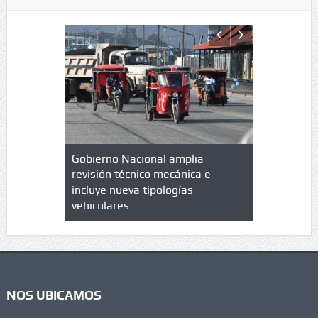
lazo de
Gobierno Nacional amplia
Qué es un 
trícula en
revisión técnico mecánica e
cuáles son
 UPC
incluye nueva tipologías
vehiculares
NOS UBICAMOS