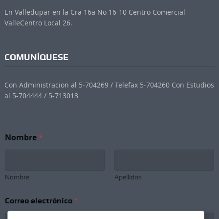
En Valledupar en la Cra 16a No 16-10 Centro Comercial
ValleCentro Local 26.
COMUNÍQUESE
Con Administracion al 5-704269 / Telefax 5-704260 Con Estudios
al 5-704444 / 5-713013
C
Nombre
*
o
r
r
e
o
Nombre
Apellidos
e
l
Correo electrónico
*
e
c