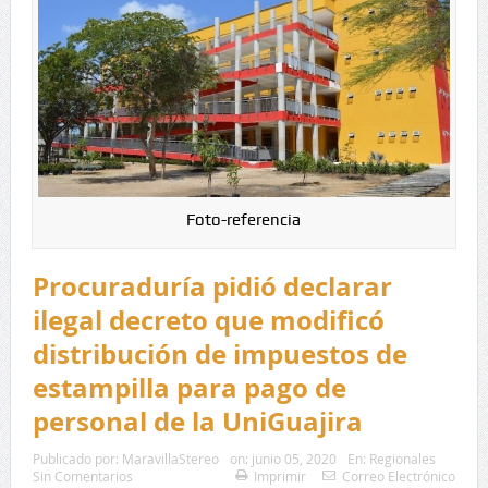
Foto-referencia
Procuraduría pidió declarar
ilegal decreto que modificó
distribución de impuestos de
estampilla para pago de
personal de la UniGuajira
Publicado por:
MaravillaStereo
on:
junio 05, 2020
En:
Regionales
Sin Comentarios
Imprimir
Correo Electrónico