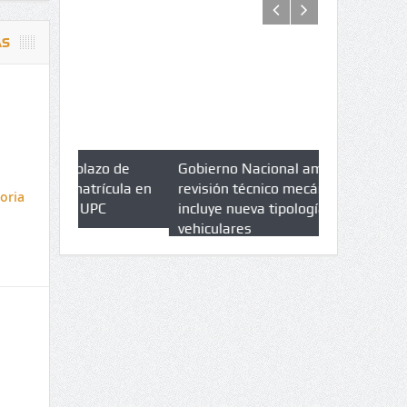
AS
azo de
Gobierno Nacional amplia
Qué es un 
trícula en
revisión técnico mecánica e
cuáles son 
oria
UPC
incluye nueva tipologías
vehiculares