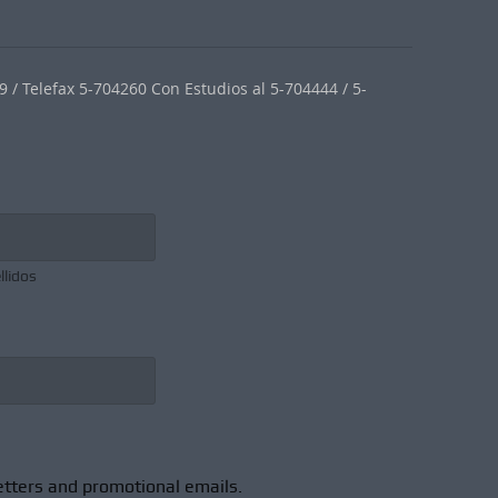
 / Telefax 5-704260 Con Estudios al 5-704444 / 5-
llidos
etters and promotional emails.