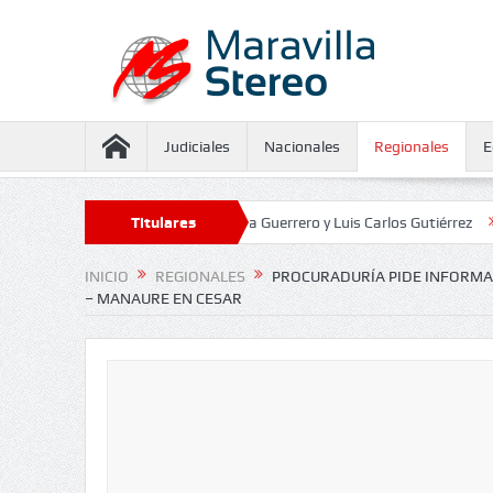
Judiciales
Nacionales
Regionales
E
 aseguramiento contra Juliana Guerrero y Luis Carlos Gutiérrez
Titulares
Defens
INICIO
REGIONALES
PROCURADURÍA PIDE INFORMACI
– MANAURE EN CESAR