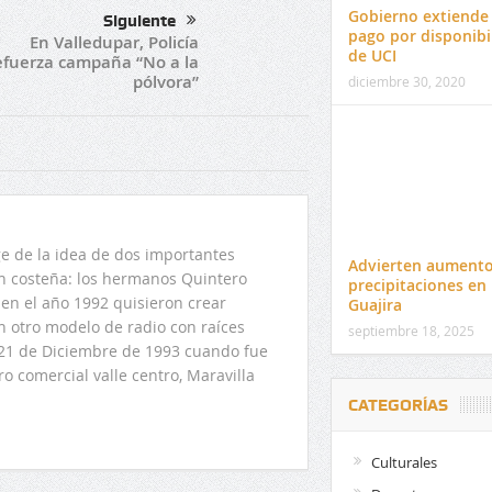
Gobierno extiende 
Siguiente
pago por disponibi
En Valledupar, Policía
de UCI
efuerza campaña “No a la
pólvora”
diciembre 30, 2020
 de la idea de dos importantes
Advierten aumento
ón costeña: los hermanos Quintero
precipitaciones en
en el año 1992 quisieron crear
Guajira
n otro modelo de radio con raíces
septiembre 18, 2025
l 21 de Diciembre de 1993 cuando fue
o comercial valle centro, Maravilla
CATEGORÍAS
Culturales