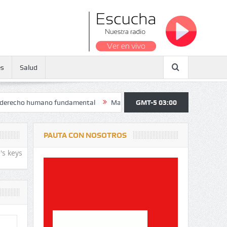
es
Salud
ho humano fundamental
Maratón atendió a más de 38.000 jóvenes y p
GMT-5 03:00
PAUTA CON NOSOTROS
's keys