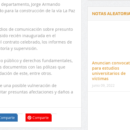
del departamento, Jorge Armando
o para la construcción de la vía La Paz
NOTAS ALEATORI
edios de comunicación sobre presunto
 sido recién inaugurada en el
el contrato celebrado, los informes de
toría y supervisión.
Delwin Jiménez, nuevo Contralor
El 17 de enero vence pl
Departamental del Cesar
venta de pines para ma
nio público y derechos fundamentales,
Anuncian convocat
preuniversitario de la 
es documentos con las pólizas que
para estudios
dación de este, entre otros.
universitarios de
víctimas
ste una posible vulneración de
junio 09, 2022
itar presuntas afectaciones y daños a
Comparte
Comparte