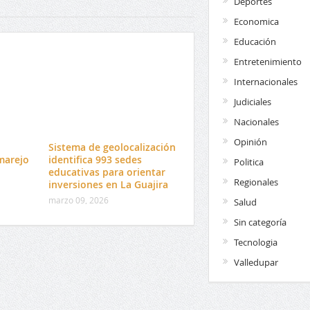
Deportes
Economica
Educación
Entretenimiento
Internacionales
Judiciales
Nacionales
Opinión
l
Sistema de geolocalización
marejo
identifica 993 sedes
Politica
educativas para orientar
Regionales
inversiones en La Guajira
marzo 09, 2026
Salud
Sin categoría
Tecnologia
Valledupar