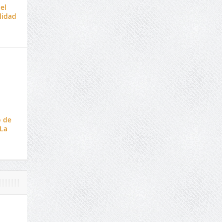
el
lidad
 de
 La