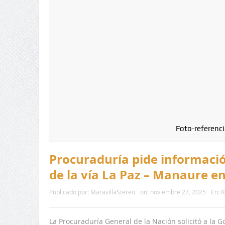
Foto-referenci
Procuraduría pide informació
de la vía La Paz – Manaure e
Publicado por:
MaravillaStereo
on:
noviembre 27, 2025
En:
R
La Procuraduría General de la Nación solicitó a la G