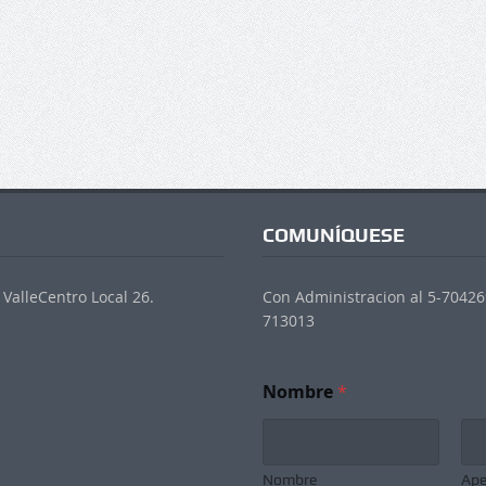
COMUNÍQUESE
ValleCentro Local 26.
Con Administracion al 5-704269
713013
Nombre
*
Nombre
Ape