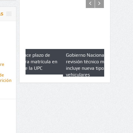
AS
azo de
Gobierno Nacional amplia
Qué es un 
trícula en
revisión técnico mecánica e
cuáles son 
re
UPC
incluye nueva tipologías
vehiculares
de
rición