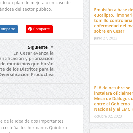
ndo un plan de mejora o en caso de
tándose del sector público.
Emulsión a base d
eucalipto, limonari
tomillo controlaría
enfermedad del m
Comparte
Comparte
sobre en Cesar
junio 27, 2023
Siguiente
En Cesar avanza la
entificación y priorización
de municipios que harán
te de los Distritos para la
Diversificación Productiva
El 8 de octubre se
instalará oficialme
Mesa de Diálogos 
entre el Gobierno
Nacional y el EMC 
octubre 02, 2023
 de la idea de dos importantes
ón costeña: los hermanos Quintero