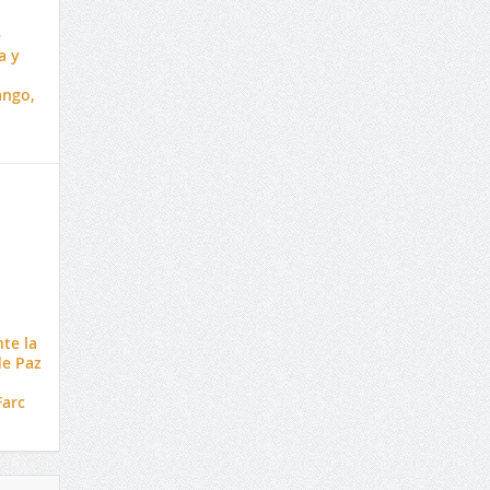
e
a y
ango,
nte la
de Paz
Farc