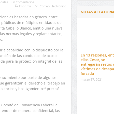
onales
Sin Comentarios
Imprimir
Correo Electrónico
NOTAS ALEATORI
iolencias basadas en género, entre
es públicos de múltiples entidades del
ita Cabello Blanco, emitió una nueva
 las normas legales y reglamentarias,
o.
Delwin Jiménez, nuevo Contralor
El 17 de enero vence pl
ir a cabalidad con lo dispuesto por la
Departamental del Cesar
venta de pines para ma
En 13 regiones, ent
sanción de las conductas de acoso
preuniversitario de la 
ellas Cesar, se
da para la protección integral de las
entregarán restos 
víctimas de desapa
forzada
onocimiento por parte de algunos
marzo 17, 2021
ue garantizan el derecho al trabajo en
iolencias y hostigamientos” precisó
 Comité de Convivencia Laboral, el
tender de manera confidencial, las