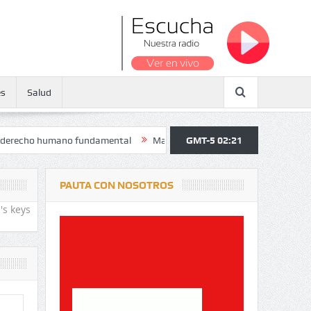
es
Salud
o humano fundamental
Maratón atendió a más de 38.000 jóvenes y per
GMT-5 02:21
PAUTA CON NOSOTROS
's keys