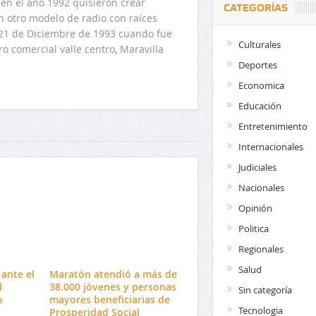
en el año 1992 quisieron crear
CATEGORÍAS
n otro modelo de radio con raíces
l 21 de Diciembre de 1993 cuando fue
Culturales
o comercial valle centro, Maravilla
Deportes
Economica
Educación
Entretenimiento
Internacionales
Judiciales
Nacionales
Opinión
Politica
Regionales
Salud
ante el
Maratón atendió a más de
l
38.000 jóvenes y personas
Sin categoría
o
mayores beneficiarias de
Tecnologia
Prosperidad Social