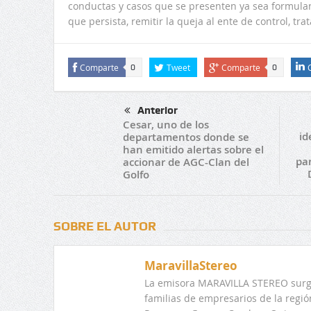
conductas y casos que se presenten ya sea formula
que persista, remitir la queja al ente de control, tra
Comparte
Tweet
Comparte
0
0
Anterior
Cesar, uno de los
id
departamentos donde se
han emitido alertas sobre el
par
accionar de AGC-Clan del
Golfo
SOBRE EL AUTOR
MaravillaStereo
La emisora MARAVILLA STEREO surge
familias de empresarios de la regi