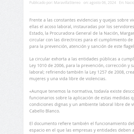
Publicado por:
MaravillaStereo
on:
agosto 06, 2024
En:
Naci
Frente a las constantes evidencias y quejas sobre v
ellas el acoso laboral, instauradas por los servidor
Estado, la Procuradora General de la Nación, Margar
circular con las directrices para el cumplimiento de
para la prevención, atención y sanción de este flagel
La circular exhorta a las entidades públicas a cumpl
Ley 1010 de 2006, para la prevención, corrección y 
laboral; refiriendo también la Ley 1257 de 2008, crea
mujeres y una vida libre de violencias.
«Aunque tenemos la normativa, todavía existe desc
funcionarios sobre la aplicación de estas medidas q
condiciones dignas y un ambiente laboral libre de v
Cabello Blanco.
El documento refiere también el funcionamiento del
espacio en el que las empresas y entidades deben a