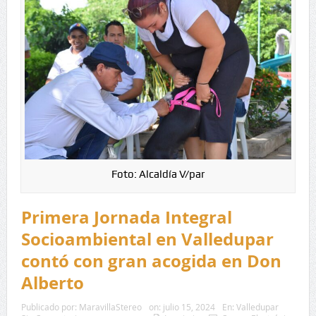
Foto: Alcaldía V/par
Primera Jornada Integral
Socioambiental en Valledupar
contó con gran acogida en Don
Alberto
Publicado por:
MaravillaStereo
on:
julio 15, 2024
En:
Valledupar