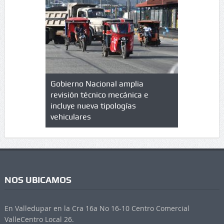
lazo de
Gobierno Nacional amplia
Qué es un 
trícula en
revisión técnico mecánica e
cuáles son
 UPC
incluye nueva tipologías
vehiculares
NOS UBICAMOS
En Valledupar en la Cra 16a No 16-10 Centro Comercial
ValleCentro Local 26.