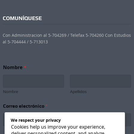
COMUNÍQUESE
Con Administracion al 5-704269 / Telefax 5-704260 Con Estudios
al 5-704444 / 5-713013
Nombre
*
Nombre
Apellidos
C
Correo electrónico
*
o
r
r
We respect your privacy
e
Cookies help us improve your experience,
o
deliver personalized content, and analyze