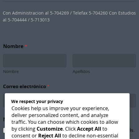
Con Administracion al 5-704269 / Telefax 5-704260 Con Estudios
al 5-704444 / 5-713013
Nombre
*
Nombre
Apellidos
Correo electrónico
*
We respect your privacy
Cookies help us improve your experience,
deliver personalized content, and analyze
N
Newsletter Subscription
*
o
traffic. You can choose which cookies to allow
m
by clicking
Customize
. Click
Accept All
to
I agree to receive newsletters and promotional emails.
b
consent or
Reject All
to decline non-essential
r