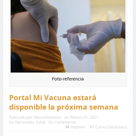
Foto-referencia
Portal Mi Vacuna estará
disponible la próxima semana
Publicado por:
MaravillaStereo
on:
febrero 01, 2021
En:
Nacionales
,
Salud
Sin Comentarios
Imprimir
Correo Electrónico