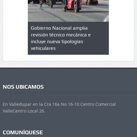
lazo de
Gobierno Nacional amplia
Qué es un 
trícula en
revisión técnico mecánica e
cuáles son
 UPC
incluye nueva tipologías
vehiculares
NOS UBICAMOS
En Valledupar en la Cra 16a No 16-10 Centro Comercial
ValleCentro Local 26.
COMUNÍQUESE