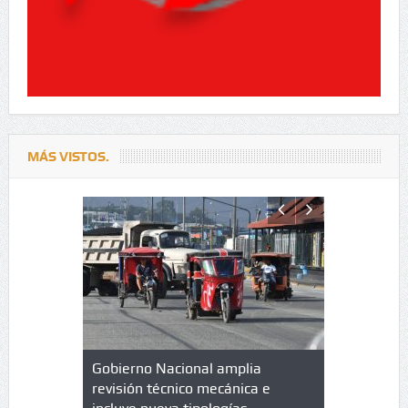
MÁS VISTOS.
lazo de
Gobierno Nacional amplia
Qué es un 
trícula en
revisión técnico mecánica e
cuáles son