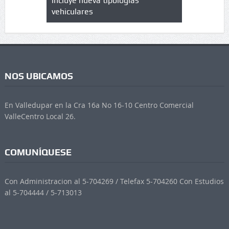
 UPC
incluye nueva tipologías
vehiculares
NOS UBICAMOS
En Valledupar en la Cra 16a No 16-10 Centro Comercial
ValleCentro Local 26.
COMUNÍQUESE
Con Administracion al 5-704269 / Telefax 5-704260 Con Estudios
al 5-704444 / 5-713013