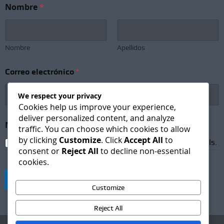
Nombre
*
Nombre
Apellidos
e
Correo electrónico
*
l
e
c
We respect your privacy
t
Cookies help us improve your experience,
r
deliver personalized content, and analyze
ó
Newsletter Subscription
*
traffic. You can choose which cookies to allow
n
by clicking
Customize
. Click
Accept All
to
i
I agree to receive newsletters and promotional emails.
c
consent or
Reject All
to decline non-essential
o
cookies.
*
e
Suscribirse
l
Customize
e
c
Reject All
t