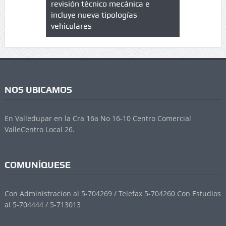
trícula en
revisión técnico mecánica e
cuáles son
 UPC
incluye nueva tipologías
vehiculares
NOS UBICAMOS
En Valledupar en la Cra 16a No 16-10 Centro Comercial
ValleCentro Local 26.
COMUNÍQUESE
Con Administracion al 5-704269 / Telefax 5-704260 Con Estudios
al 5-704444 / 5-713013