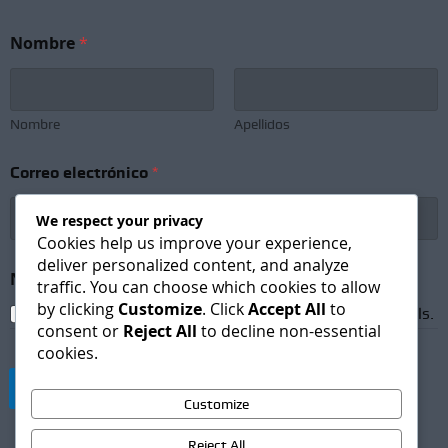
Nombre
*
Nombre
Apellidos
*
Correo electrónico
*
C
o
r
We respect your privacy
r
Cookies help us improve your experience,
e
deliver personalized content, and analyze
o
Newsletter Subscription
*
traffic. You can choose which cookies to allow
N
by clicking
Customize
. Click
Accept All
to
e
I agree to receive newsletters and promotional emails.
w
consent or
Reject All
to decline non-essential
s
cookies.
l
e
Suscribirse
t
Customize
t
e
Reject All