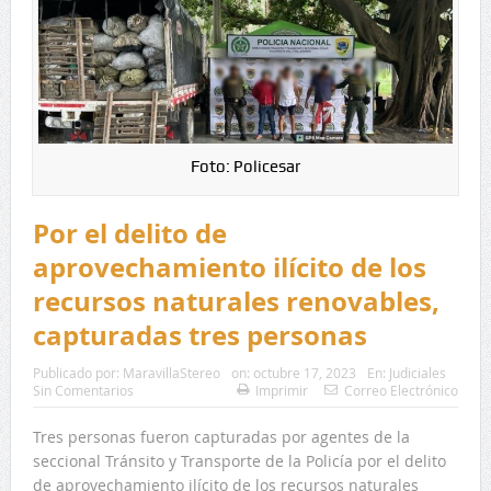
Foto: Policesar
Por el delito de
aprovechamiento ilícito de los
recursos naturales renovables,
capturadas tres personas
Publicado por:
MaravillaStereo
on:
octubre 17, 2023
En:
Judiciales
Sin Comentarios
Imprimir
Correo Electrónico
Tres personas fueron capturadas por agentes de la
seccional Tránsito y Transporte de la Policía por el delito
de aprovechamiento ilícito de los recursos naturales