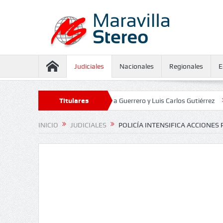
Judiciales
Nacionales
Regionales
E
aseguramiento contra Juliana Guerrero y Luis Carlos Gutiérrez
Titulares
Defenso
INICIO
JUDICIALES
POLICÍA INTENSIFICA ACCIONES