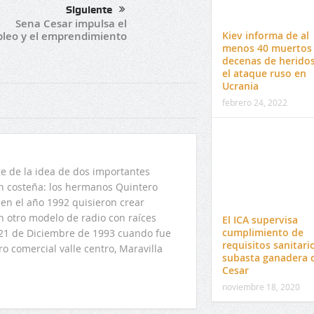
Siguiente
Sena Cesar impulsa el
leo y el emprendimiento
Kiev informa de al
menos 40 muertos
decenas de herido
el ataque ruso en
Ucrania
febrero 24, 2022
 de la idea de dos importantes
ón costeña: los hermanos Quintero
en el año 1992 quisieron crear
n otro modelo de radio con raíces
El ICA supervisa
cumplimiento de
l 21 de Diciembre de 1993 cuando fue
requisitos sanitari
o comercial valle centro, Maravilla
subasta ganadera 
Cesar
noviembre 18, 2020