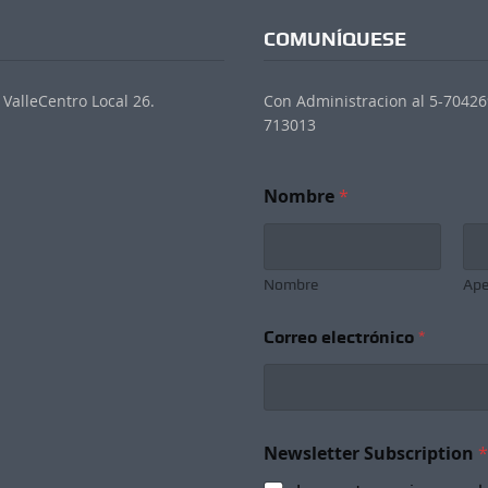
COMUNÍQUESE
ValleCentro Local 26.
Con Administracion al 5-704269
713013
Nombre
*
Nombre
Ape
Correo electrónico
*
S
Newsletter Subscription
*
u
b