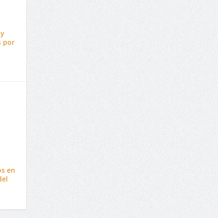
 y
s por
os en
del