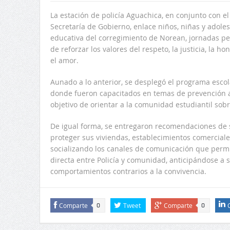
La estación de policía Aguachica, en conjunto con e
S
ecretar
í
a de
G
obierno, enlace niños, niñas y adoles
educativa del corregimiento de Norean, jornadas ped
de reforzar los valores del respeto, la justicia, la ho
el amor.
Aunado a lo anterior
,
se despleg
ó
el programa escol
do
nde fueron capacitados en temas de prevención 
objetivo de orientar a la comunidad estudiantil sob
De
igual forma
,
se entregaron recomendaciones de s
proteger sus viviendas, establecimientos comerciales
socializando los canales de comunicación que perm
directa entre Policía y comunidad, anticipándose a s
comportamientos contrarios a la convivencia
.
Comparte
Tweet
Comparte
0
0