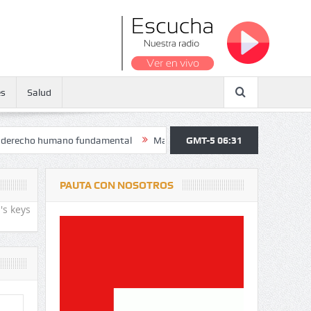
es
Salud
o humano fundamental
Maratón atendió a más de 38.000 jóvenes y pe
GMT-5 06:31
PAUTA CON NOSOTROS
's keys