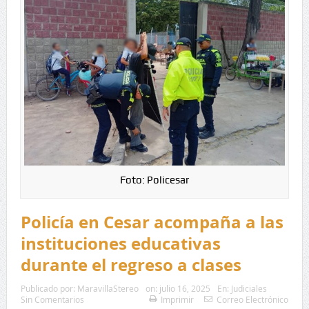
Foto: Policesar
Policía en Cesar acompaña a las
instituciones educativas
durante el regreso a clases
Publicado por:
MaravillaStereo
on:
julio 16, 2025
En:
Judiciales
Sin Comentarios
Imprimir
Correo Electrónico