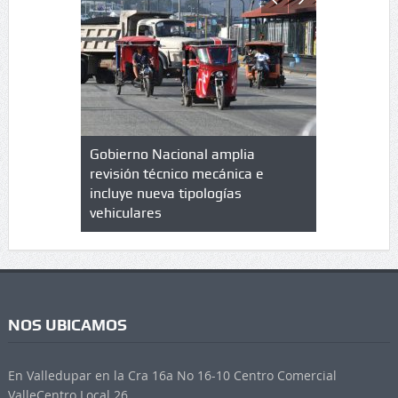
lazo de
Gobierno Nacional amplia
Qué es un 
trícula en
revisión técnico mecánica e
cuáles son
 UPC
incluye nueva tipologías
vehiculares
NOS UBICAMOS
En Valledupar en la Cra 16a No 16-10 Centro Comercial
ValleCentro Local 26.