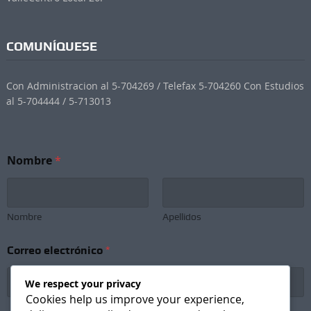
COMUNÍQUESE
Con Administracion al 5-704269 / Telefax 5-704260 Con Estudios
al 5-704444 / 5-713013
Nombre
*
Nombre
Apellidos
e
Correo electrónico
*
l
e
c
We respect your privacy
t
Cookies help us improve your experience,
r