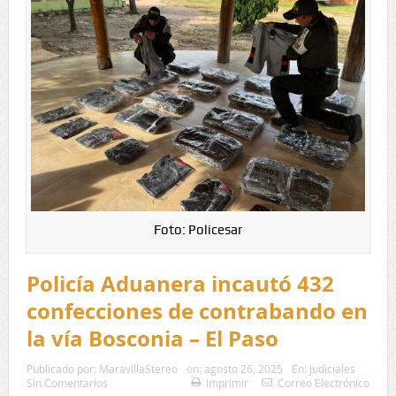
Foto: Policesar
Policía Aduanera incautó 432
confecciones de contrabando en
la vía Bosconia – El Paso
Publicado por:
MaravillaStereo
on:
agosto 26, 2025
En:
Judiciales
Sin Comentarios
Imprimir
Correo Electrónico