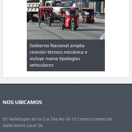
lazo de
Gobierno Nacional amplia
Qué es un 
trícula en
revisión técnico mecánica e
cuáles son
 UPC
incluye nueva tipologías
vehiculares
NOS UBICAMOS
En Valledupar en la Cra 16a No 16-10 Centro Comercial
ValleCentro Local 26.