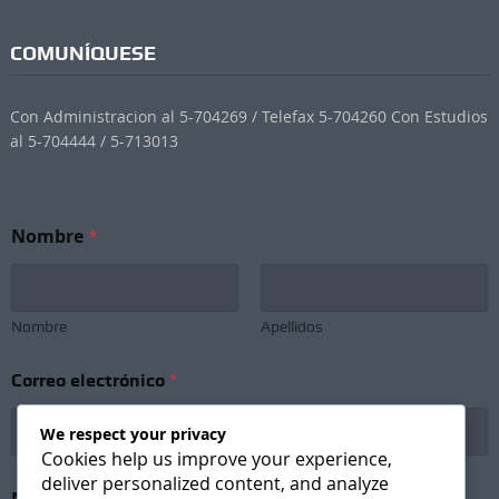
COMUNÍQUESE
Con Administracion al 5-704269 / Telefax 5-704260 Con Estudios
al 5-704444 / 5-713013
Nombre
*
Nombre
Apellidos
Correo electrónico
*
We respect your privacy
Cookies help us improve your experience,
deliver personalized content, and analyze
e