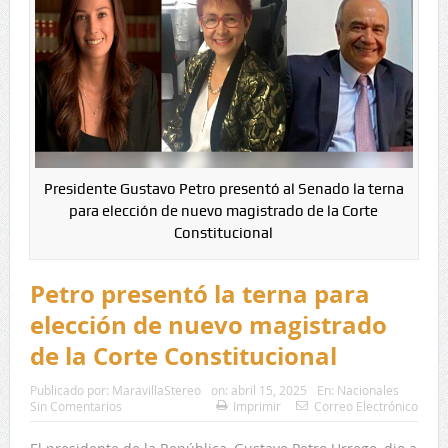
Presidente Gustavo Petro presentó al Senado la terna
para elección de nuevo magistrado de la Corte
Constitucional
Petro presentó la terna para
elección de nuevo magistrado
de la Corte Constitucional
Publicado por:
MaravillaStereo
on:
abril 15, 2025
En:
Nacionales
Sin Comentarios
Imprimir
Correo Electrónico