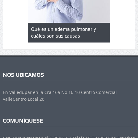
monar y
Delwin Jiménez, nuevo Contralor
El 17 de e
s
Departamental del Cesar
venta de 
preunivers
NOS UBICAMOS
En Valledupar en la Cra 16a No 16-10 Centro Comercial
ValleCentro Local 26.
COMUNÍQUESE