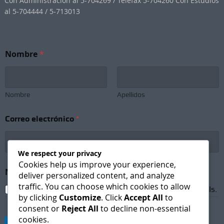
Con Administracion al 5-704269 / Telefax 5-704260 Con Estudios
al 5-704444 / 5-713013
N
Nombre
*
o
m
b
r
e
Nombre
Apellidos
*
e
Correo electrónico
*
l
e
c
t
We respect your privacy
r
Cookies help us improve your experience,
ó
Newsletter Subscription
*
deliver personalized content, and analyze
n
traffic. You can choose which cookies to allow
i
I agree to receive newsletters and promotional emails.
by clicking
Customize
. Click
Accept All
to
c
consent or
Reject All
to decline non-essential
o
cookies.