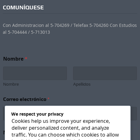
COMUNÍQUESE
Con Administracion al 5-704269 / Telefax 5-704260 Con Estudios
al 5-704444 / 5-713013
Nombre
*
Nombre
Apellidos
*
Correo electrónico
*
e
l
e
We respect your privacy
c
Cookies help us improve your experience,
t
deliver personalized content, and analyze
r
Newsletter Subscription
*
traffic. You can choose which cookies to allow
ó