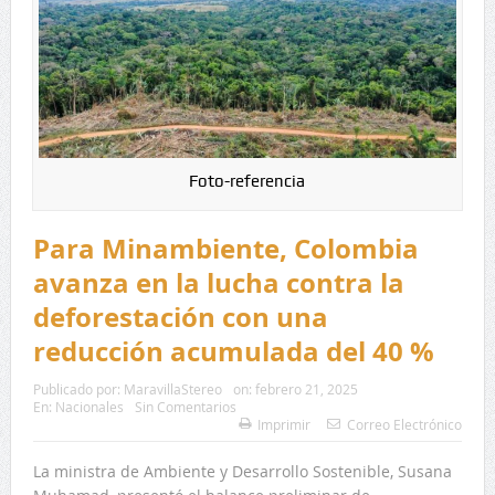
Foto-referencia
Para Minambiente, Colombia
avanza en la lucha contra la
deforestación con una
reducción acumulada del 40 %
Publicado por:
MaravillaStereo
on:
febrero 21, 2025
En:
Nacionales
Sin Comentarios
Imprimir
Correo Electrónico
La ministra de Ambiente y Desarrollo Sostenible, Susana