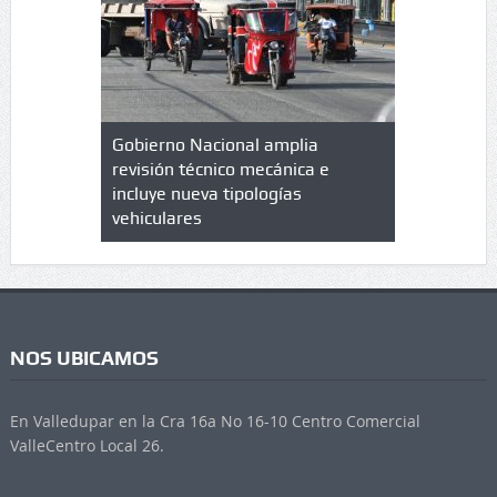
lazo de
Gobierno Nacional amplia
Qué es un 
trícula en
revisión técnico mecánica e
cuáles son
 UPC
incluye nueva tipologías
vehiculares
NOS UBICAMOS
En Valledupar en la Cra 16a No 16-10 Centro Comercial
ValleCentro Local 26.