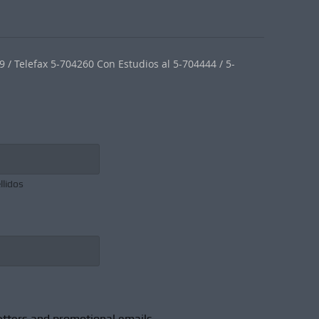
 / Telefax 5-704260 Con Estudios al 5-704444 / 5-
llidos
etters and promotional emails.