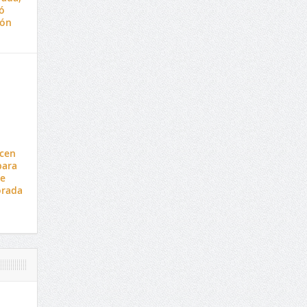
ó
ión
cen
para
de
orada