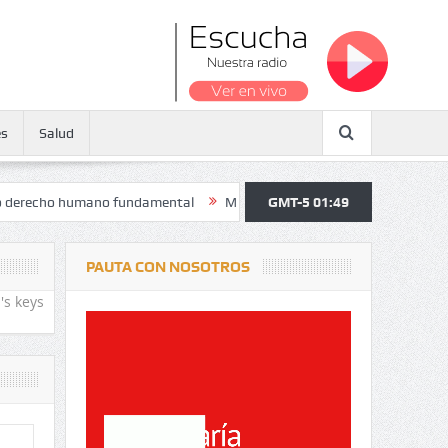
es
Salud
 humano fundamental
Maratón atendió a más de 38.000 jóvenes y per
GMT-5 01:49
PAUTA CON NOSOTROS
's keys