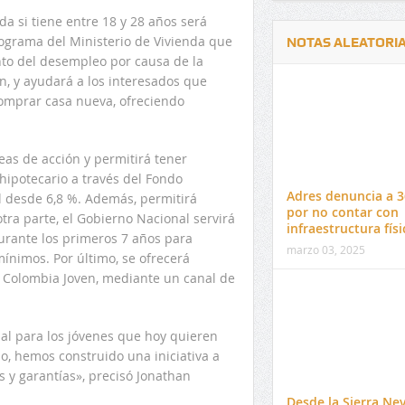
da si tiene entre 18 y 28 años será
programa del Ministerio de Vivienda que
NOTAS ALEATORI
nto del desempleo por causa de la
, y ayudará a los interesados que
comprar casa nueva, ofreciendo
eas de acción y permitirá tener
Delwin Jiménez, nuevo Contralor
El 17 de enero vence pl
hipotecario a través del Fondo
Departamental del Cesar
venta de pines para ma
Adres denuncia a 3
l desde 6,8 %. Además, permitirá
preuniversitario de la 
por no contar con
otra parte, el Gobierno Nacional servirá
infraestructura físi
urante los primeros 7 años para
marzo 03, 2025
mínimos. Por último, se ofrecerá
 Colombia Joven, mediante un canal de
al para los jóvenes que hoy quieren
o, hemos construido una iniciativa a
 y garantías», precisó Jonathan
Desde la Sierra Ne