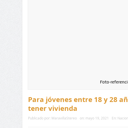
Foto-referenci
Para jóvenes entre 18 y 28 añ
tener vivienda
Publicado por:
MaravillaStereo
on:
mayo 19, 2021
En:
Nacion