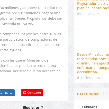
Registraduría activ
36 millones y adquiere un crédito con
plan de identificac
programa por $ 82 millones, pagará una
febrero 21, 2024
licar a ‘Jóvenes Propietarios’ debe ser
a vivienda nueva VIS.
la componen los jóvenes entre 18 y 28
n la participación de compradores de
rcentaje de esta cifra lo ha hecho con
 estas ayudas.
Desde Minsalud ha
recomendaciones 
s con las que el Ministerio de
disminuir riesgos 
 colombianos puedan acceder a una
enfermar en temp
cional. Recuerde que no necesita de
decembrina
diciembre 07, 2020
Comparte
Comparte
CATEGORÍAS
Culturales
Siguiente