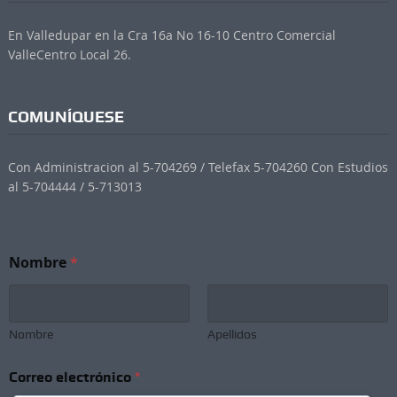
En Valledupar en la Cra 16a No 16-10 Centro Comercial
ValleCentro Local 26.
COMUNÍQUESE
Con Administracion al 5-704269 / Telefax 5-704260 Con Estudios
al 5-704444 / 5-713013
Nombre
*
Nombre
Apellidos
*
Correo electrónico
*
*