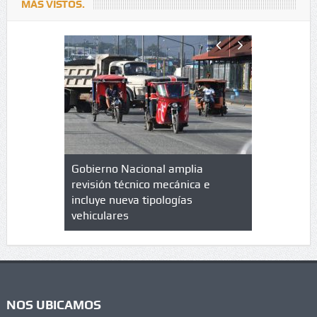
MÁS VISTOS.
lazo de
Gobierno Nacional amplia
Qué es un 
trícula en
revisión técnico mecánica e
cuáles son
 UPC
incluye nueva tipologías
vehiculares
NOS UBICAMOS