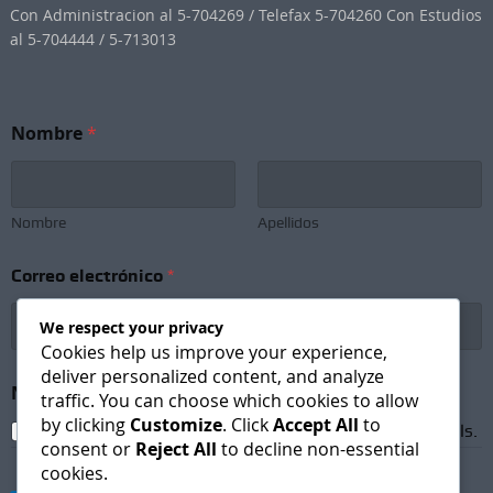
Con Administracion al 5-704269 / Telefax 5-704260 Con Estudios
al 5-704444 / 5-713013
*
Nombre
*
e
l
e
c
t
Nombre
Apellidos
r
ó
Correo electrónico
*
n
i
c
We respect your privacy
o
Cookies help us improve your experience,
N
deliver personalized content, and analyze
e
Newsletter Subscription
*
traffic. You can choose which cookies to allow
w
by clicking
Customize
. Click
Accept All
to
s
I agree to receive newsletters and promotional emails.
consent or
Reject All
to decline non-essential
l
cookies.
e