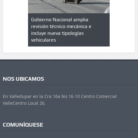
lazo de
Gobierno Nacional amplia
Qué es un 
trícula en
revisión técnico mecánica e
cuáles son
 UPC
incluye nueva tipologías
vehiculares
NOS UBICAMOS
En Valledupar en la Cra 16a No 16-10 Centro Comercial
ValleCentro Local 26.
COMUNÍQUESE