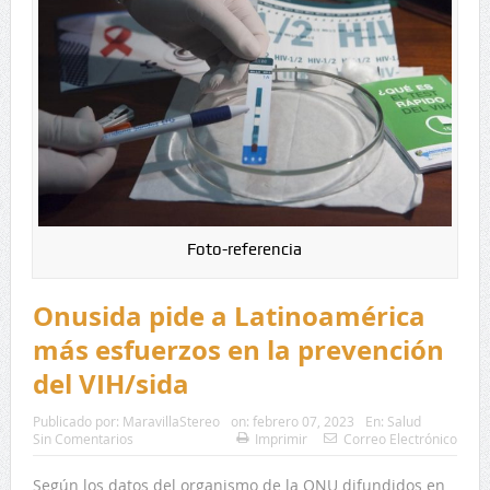
Foto-referencia
Onusida pide a Latinoamérica
más esfuerzos en la prevención
del VIH/sida
Publicado por:
MaravillaStereo
on:
febrero 07, 2023
En:
Salud
Sin Comentarios
Imprimir
Correo Electrónico
Según los datos del organismo de la ONU difundidos en