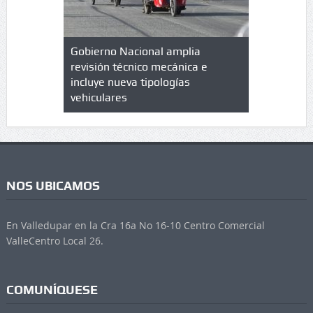
lazo de
Gobierno Nacional amplia
Qué es un 
trícula en
revisión técnico mecánica e
cuáles son
 UPC
incluye nueva tipologías
vehiculares
NOS UBICAMOS
En Valledupar en la Cra 16a No 16-10 Centro Comercial
ValleCentro Local 26.
COMUNÍQUESE