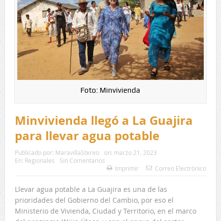
Foto: Minvivienda
Minvivienda llegó a La Guajira
para llevar agua potable
Publicado por:
MaravillaStereo
on:
marzo 21, 2023
En:
Regionales
Sin Comentarios
Imprimir
Correo Electrónico
Llevar agua potable a La Guajira es una de las
prioridades del Gobierno del Cambio, por eso el
Ministerio de Vivienda, Ciudad y Territorio, en el marco