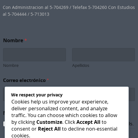
Con Administracion al 5-704269 / Telefax 5-704260 Con Estudios
al 5-704444 / 5-713013
Nombre
*
Nombre
Apellidos
Correo electrónico
*
We respect your privacy
Cookies help us improve your experience,
deliver personalized content, and analyze
*
Newsletter Subscription
*
S
traffic. You can choose which cookies to allow
u
by clicking
Customize
. Click
Accept All
to
I agree to receive newsletters and promotional emails.
b
consent or
Reject All
to decline non-essential
s
cookies.
c