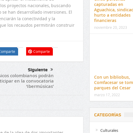
capturadas en
 los proyectos nacionales, buscando
Aguachica, sindica
 se han desarrollado inversiones. El
hurto a entidades
enciarán la conectividad y la
financieras
que los recaudos permitirán construir
noviembre 20, 2023
Comparte
Comparte
Siguiente
icos colombianos podrán
Con un bibliobus,
ticipar en la convocatoria
Comfacesar se tom
‘Ibermúsicas’
parques del Cesar
marzo 17, 2022
CATEGORÍAS
Culturales
 de la idea de dos importantes