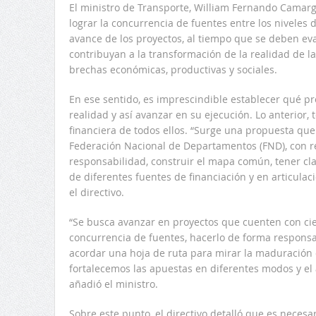
El ministro de Transporte, William Fernando Camarg
lograr la concurrencia de fuentes entre los niveles 
avance de los proyectos, al tiempo que se deben e
contribuyan a la transformación de la realidad de 
brechas económicas, productivas y sociales.
En ese sentido, es imprescindible establecer qué pr
realidad y así avanzar en su ejecución. Lo anterior,
financiera de todos ellos. “Surge una propuesta que 
Federación Nacional de Departamentos (FND), con r
responsabilidad, construir el mapa común, tener cla
de diferentes fuentes de financiación y en articula
el directivo.
“Se busca avanzar en proyectos que cuenten con cier
concurrencia de fuentes, hacerlo de forma responsa
acordar una hoja de ruta para mirar la maduración 
fortalecemos las apuestas en diferentes modos y el
añadió el ministro.
Sobre este punto, el directivo detalló que es necesa