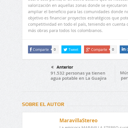
valorización en aquellas zonas donde se ejecutaron
ampliar el beneficio para las comunidades donde no
objetivo es financiar proyectos estratégicos que pot
competitividad en todo el país, teniendo en cuenta 
más obras para todos los colombianos.
Comparte
Tweet
Comparte
0
0
Anterior
Mús
91.532 personas ya tienen
par
agua potable en La Guajira
SOBRE EL AUTOR
MaravillaStereo
La emisora MARAVILLA STEREO surge