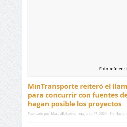
Foto-referenci
MinTransporte reiteró el ll
para concurrir con fuentes d
hagan posible los proyectos
Publicado por:
MaravillaStereo
on:
junio 17, 2024
En:
Nacion