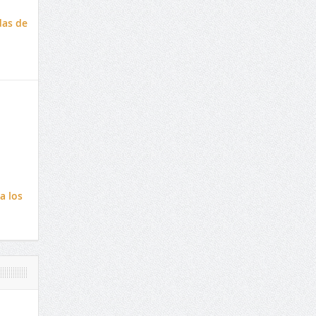
das de
a los