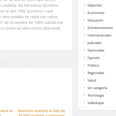
Deportes
ón costeña: los hermanos Quintero
en el año 1992 quisieron crear
Economica
n otro modelo de radio con raíces
Educación
l 21 de Diciembre de 1993 cuando fue
Entretenimiento
o comercial valle centro, Maravilla
Internacionales
Judiciales
Nacionales
Opinión
Politica
Regionales
Salud
Sin categoría
Tecnologia
Valledupar
ante el
Maratón atendió a más de
l
38.000 jóvenes y personas