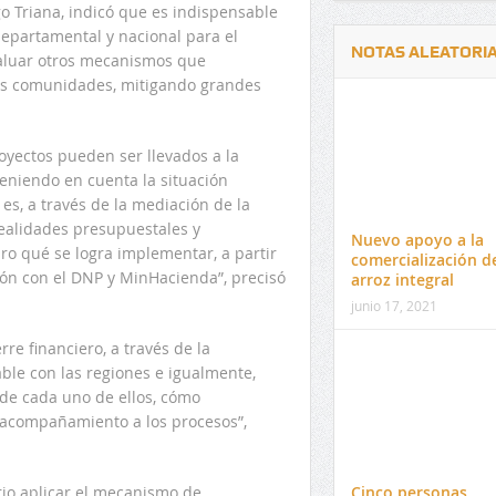
o Triana, indicó que es indispensable
departamental y nacional para el
NOTAS ALEATORI
valuar otros mecanismos que
las comunidades, mitigando grandes
oyectos pueden ser llevados a la
 teniendo en cuenta la situación
es, a través de la mediación de la
Delwin Jiménez, nuevo Contralor
El 17 de enero vence pl
ealidades presupuestales y
Departamental del Cesar
venta de pines para ma
Nuevo apoyo a la
ro qué se logra implementar, a partir
preuniversitario de la 
comercialización d
ción con el DNP y MinHacienda”, precisó
arroz integral
junio 17, 2021
re financiero, a través de la
ble con las regiones e igualmente,
de cada uno de ellos, cómo
 acompañamiento a los procesos”,
Cinco personas
rio aplicar el mecanismo de