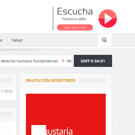
es
Salud
 humano fundamental
Maratón atendió a más de 38.000 jóvenes y per
GMT-5 04:01
PAUTA CON NOSOTROS
's keys