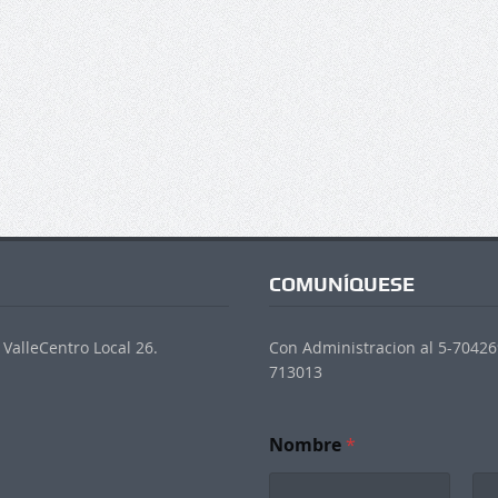
COMUNÍQUESE
ValleCentro Local 26.
Con Administracion al 5-704269
713013
Nombre
*