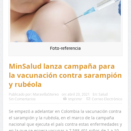
Foto-referencia
MinSalud lanza campaña para
la vacunación contra sarampión
y rubéola
Publicado por:
MaravillaStereo
on:
abril 20, 2021
En:
Salud
Sin Comentarios
Imprimir
Correo Electrónico
Se empezó a adelantar en Colombia la vacunación contra
el sarampión y la rubéola, en el marco de la campaña
nacional que ejecuta el país contra estas enfermedades y
en la que se espera vacunar a 7.588.401 niños de 1 a 10