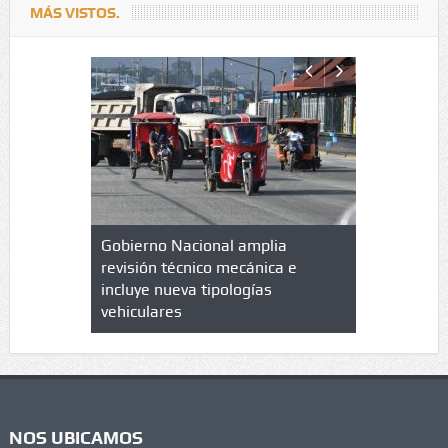
MÁS VISTOS.
lazo de
Gobierno Nacional amplia
Qué es un 
trícula en
revisión técnico mecánica e
cuáles son
 UPC
incluye nueva tipologías
vehiculares
NOS UBICAMOS