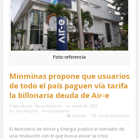
Foto-referencia
Minminas propone que usuarios
de todo el país paguen vía tarifa
la billonaria deuda de Air-e
Publicado por:
MaravillaStereo
on:
enero 08, 2026
En:
Sin categoría
Sin Comentarios
Imprimir
Correo Electrónico
El Ministerio de Minas y Energía publicó el borrador de
una resolución con el que busca aliviar la crisis