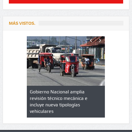
MÁS VISTOS.
lazo de
Gobierno Nacional amplia
Qué es un 
trícula en
revisión técnico mecánica e
cuáles son
 UPC
incluye nueva tipologías
vehiculares