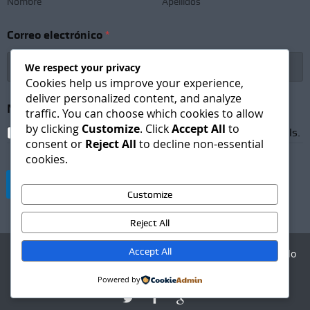
Nombre
Apellidos
Correo electrónico
*
We respect your privacy
Cookies help us improve your experience,
deliver personalized content, and analyze
C
Newsletter Subscription
*
o
traffic. You can choose which cookies to allow
r
by clicking
Customize
. Click
Accept All
to
I agree to receive newsletters and promotional emails.
r
consent or
Reject All
to decline non-essential
e
cookies.
o
e
Suscribirse
l
Customize
e
c
Reject All
t
r
Accept All
Agencia Digital - Desarrollo
ó
web
n
Powered by
i
c
o