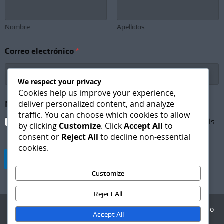
Nombre
Apellidos
S
Correo electrónico
*
u
b
s
We respect your privacy
c
r
Cookies help us improve your experience,
i
deliver personalized content, and analyze
Newsletter Subscription
*
p
traffic. You can choose which cookies to allow
t
I agree to receive newsletters and promotional emails.
by clicking
Customize
. Click
Accept All
to
i
consent or
Reject All
to decline non-essential
o
cookies.
n
S
Suscribirse
u
Customize
b
s
Reject All
c
r
Agencia Digital - Desarrollo
i
Accept All
web