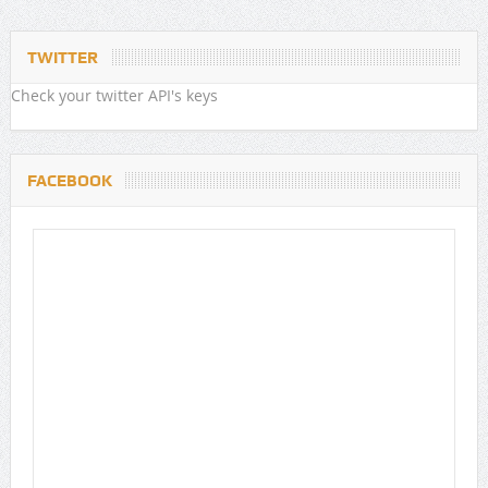
TWITTER
Check your twitter API's keys
FACEBOOK