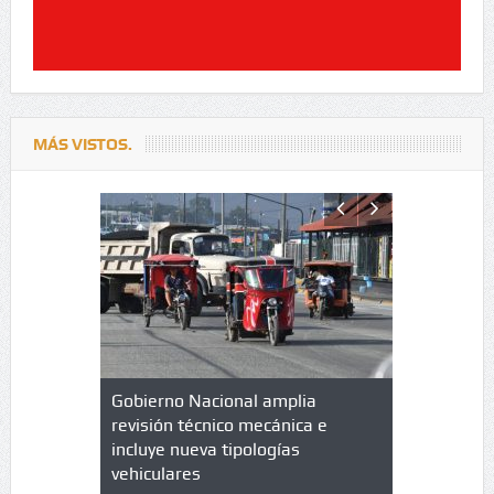
MÁS VISTOS.
lazo de
Gobierno Nacional amplia
Qué es un 
trícula en
revisión técnico mecánica e
cuáles son
 UPC
incluye nueva tipologías
vehiculares