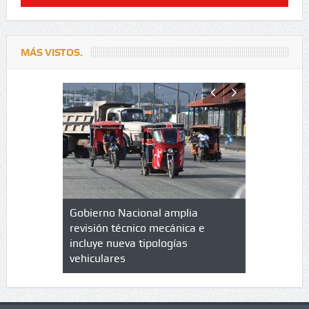
MÁS VISTOS.
lazo de
Gobierno Nacional amplia
Qué es un 
trícula en
revisión técnico mecánica e
cuáles son
 UPC
incluye nueva tipologías
vehiculares