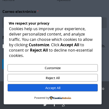
N
e
Correo electrónico
*
w
s
l
We respect your privacy
e
Cookies help us improve your experience,
t
deliver personalized content, and analyze
t
Newsletter Subscription
*
traffic. You can choose which cookies to allow
e
by clicking
Customize
. Click
Accept All
to
r
I agree to receive newsletters and promotional emails.
consent or
Reject All
to decline non-essential
S
cookies.
u
b
Suscribirse
s
Customize
c
r
Reject All
i
p
t
Accept All
Agencia Digital - Desarrollo
i
web
o
Powered by
n