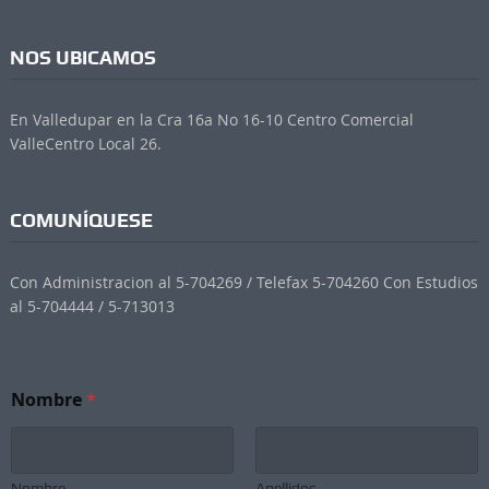
NOS UBICAMOS
En Valledupar en la Cra 16a No 16-10 Centro Comercial
ValleCentro Local 26.
COMUNÍQUESE
Con Administracion al 5-704269 / Telefax 5-704260 Con Estudios
al 5-704444 / 5-713013
C
Nombre
*
o
r
r
e
o
Nombre
Apellidos