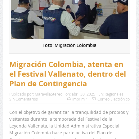
Foto: Migración Colombia
Migración Colombia, atenta en
el Festival Vallenato, dentro del
Plan de Contingencia
Publicado por:
MaravillaStereo
on:
abril 30, 2025
En:
Regionales
Sin Comentarios
Imprimir
Correo Electrónico
Con el objetivo de garantizar la tranquilidad de propios y
visitantes durante la temporada del Festival de la
Leyenda Vallenata, la Unidad Administrativa Especial
Migración Colombia hace parte activa del Plan de