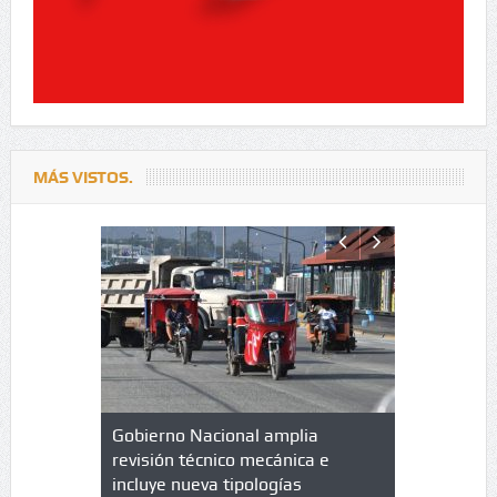
MÁS VISTOS.
lazo de
Gobierno Nacional amplia
Qué es un 
trícula en
revisión técnico mecánica e
cuáles son
 UPC
incluye nueva tipologías