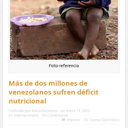
Foto-referencia
Más de dos millones de
venezolanos sufren déficit
nutricional
Publicado por:
MaravillaStereo
on:
enero 13, 2023
En:
Internacionales
Sin Comentarios
Imprimir
Correo Electrónico