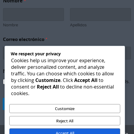
Nombre
*
l
e
c
t
r
Nombre
Apellidos
ó
n
Correo electrónico
*
i
c
o
We respect your privacy
S
Cookies help us improve your experience,
u
deliver personalized content, and analyze
b
Newsletter Subscription
*
traffic. You can choose which cookies to allow
s
by clicking
Customize
. Click
Accept All
to
c
I agree to receive newsletters and promotional emails.
consent or
Reject All
to decline non-essential
r
cookies.
i
p
Suscribirse
t
Customize
i
o
Reject All
n
N
o
Accept All
Agencia Digital - Desarrollo