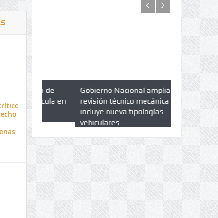
AS
azo de
Gobierno Nacional amplia
Qué es un 
trícula en
revisión técnico mecánica e
cuáles son 
rítico
UPC
incluye nueva tipologías
recho
vehiculares
enas