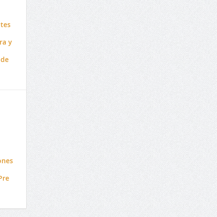
tes
ra y
 de
iones
Pre