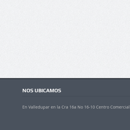
NOS UBICAMOS
En Valledupar en la Cra 16a No 16-10 Centro Comercial 