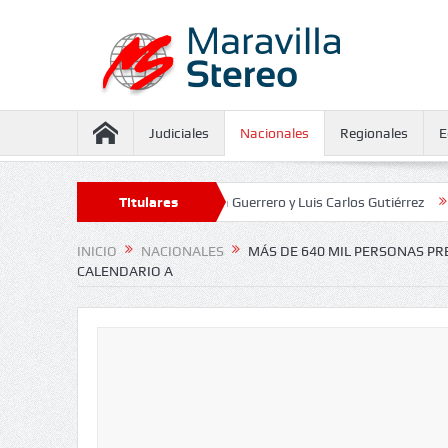
Judiciales
Nacionales
Regionales
E
eguramiento contra Juliana Guerrero y Luis Carlos Gutiérrez
Titulares
Defensor
INICIO
NACIONALES
MÁS DE 640 MIL PERSONAS PR
CALENDARIO A