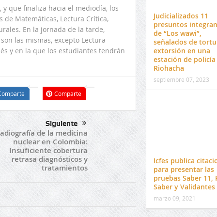
 y que finaliza hacia el mediodía, los
Judicializados 11
 de Matemáticas, Lectura Crítica,
presuntos integran
ales. En la jornada de la tarde,
de “Los wawi”,
s son las mismas, excepto Lectura
señalados de tortu
extorsión en una
és y en la que los estudiantes tendrán
estación de policía
Riohacha
septiembre 07, 2023
Comparte
Comparte
Siguiente
adiografía de la medicina
nuclear en Colombia:
Insuficiente cobertura
retrasa diagnósticos y
Icfes publica citac
tratamientos
para presentar las
pruebas Saber 11, 
Saber y Validantes
marzo 09, 2021