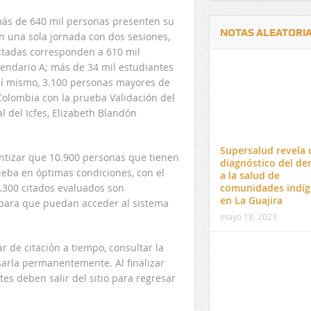
más de 640 mil personas presenten su
NOTAS ALEATORI
 una sola jornada con dos sesiones,
citadas corresponden a 610 mil
endario A; más de 34 mil estudiantes
Así mismo, 3.100 personas mayores de
 Colombia con la prueba Validación del
l del Icfes, Elizabeth Blandón
Delwin Jiménez, nuevo Contralor
El 17 de enero vence pl
Departamental del Cesar
venta de pines para ma
Supersalud revela c
tizar que 10.900 personas que tienen
preuniversitario de la 
diagnóstico del de
eba en óptimas condiciones, con el
a la salud de
comunidades indíg
.300 citados evaluados son
en La Guajira
 para que puedan acceder al sistema
mayo 18, 2023
r de citación a tiempo, consultar la
isarla permanentemente. Al finalizar
tes deben salir del sitio para regresar