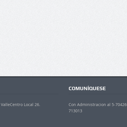
COMUNÍQUESE
ValleCentro Local 26.
Con Administracion al 5-704269
713013