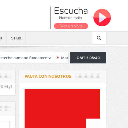
es
Salud
humano fundamental
Maratón atendió a más de 38.000 jóvenes y pers
GMT-5 05:49
PAUTA CON NOSOTROS
's keys