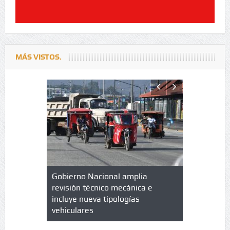
MÁS VISTOS.
lazo de
Gobierno Nacional amplia
Qué es un 
trícula en
revisión técnico mecánica e
cuáles son
 UPC
incluye nueva tipologías
vehiculares