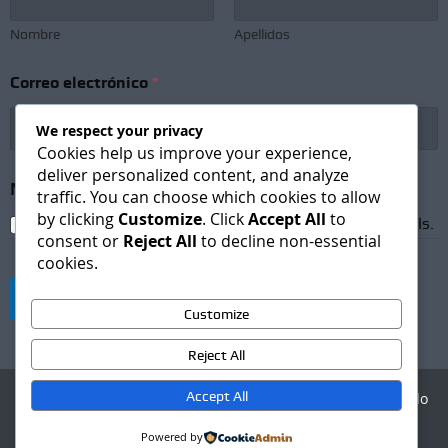
Nombre
Apellidos
C
Correo electrónico
*
o
r
r
We respect your privacy
e
Cookies help us improve your experience,
o
deliver personalized content, and analyze
N
Newsletter Subscription
*
traffic. You can choose which cookies to allow
o
by clicking
Customize
. Click
Accept All
to
m
I agree to receive newsletters and promotional emails.
b
consent or
Reject All
to decline non-essential
r
cookies.
e
N
Suscribirse
e
Customize
w
s
Reject All
l
e
Accept All
Agencia Digital - Desarrollo
t
web
t
Powered by
e