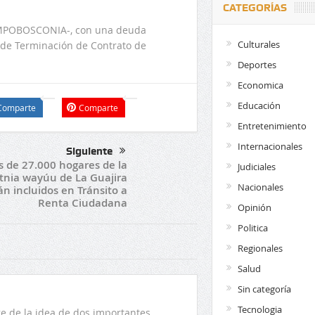
CATEGORÍAS
– EMPOBOSCONIA-, con una deuda
Culturales
o de Terminación de Contrato de
Deportes
Economica
Educación
Comparte
Comparte
Entretenimiento
Internacionales
Siguiente
 de 27.000 hogares de la
Judiciales
tnia wayúu de La Guajira
Nacionales
án incluidos en Tránsito a
Renta Ciudadana
Opinión
Politica
Regionales
Salud
Sin categoría
Tecnologia
 de la idea de dos importantes