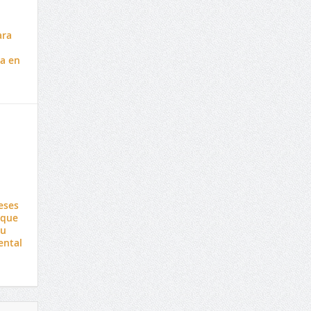
ara
a en
eses
 que
su
ental