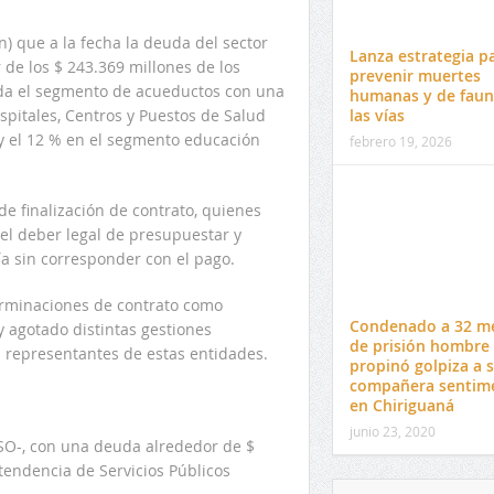
) que a la fecha la deuda del sector
Lanza estrategia p
 de los $ 243.369 millones de los
prevenir muertes
uda el segmento de acueductos con una
humanas y de faun
las vías
pitales, Centros y Puestos de Salud
 y el 12 % en el segmento educación
febrero 19, 2026
 de finalización de contrato, quienes
el deber legal de presupuestar y
ía sin corresponder con el pago.
erminaciones de contrato como
Condenado a 32 m
 agotado distintas gestiones
de prisión hombre
s representantes de estas entidades.
propinó golpiza a 
compañera sentim
en Chiriguaná
junio 23, 2020
SO-, con una deuda alrededor de $
tendencia de Servicios Públicos