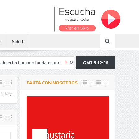
es
Salud
 humano fundamental
Maratón atendió a más de 38.000 jóvenes y pers
GMT-5 12:26
PAUTA CON NOSOTROS
's keys