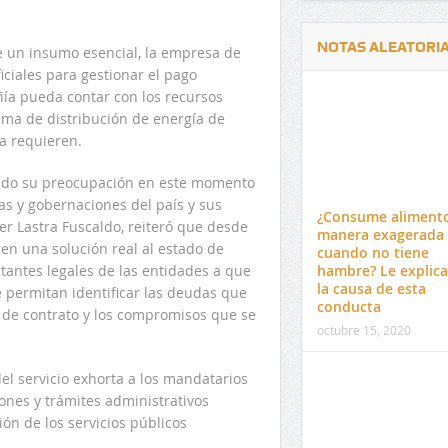
NOTAS ALEATORI
e un insumo esencial, la empresa de
iciales para gestionar el pago
ía pueda contar con los recursos
tema de distribución de energía de
na requieren.
ado su preocupación en este momento
Delwin Jiménez, nuevo Contralor
El 17 de enero vence pl
as y gobernaciones del país y sus
Departamental del Cesar
venta de pines para ma
¿Consume aliment
er Lastra Fuscaldo, reiteró que desde
preuniversitario de la 
manera exagerada
den una solución real al estado de
cuando no tiene
tantes legales de las entidades a que
hambre? Le explic
la causa de esta
 permitan identificar las deudas que
conducta
n de contrato y los compromisos que se
octubre 15, 2020
el servicio exhorta a los mandatarios
ones y trámites administrativos
ón de los servicios públicos