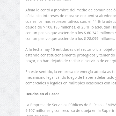
Afinia le contó a (nombre del medio de comunicación
oficial sin intereses de mora se encuentra alrededor
cuales los más representativos son: el 44 % lo ade
deuda de $ 108.195 millones, el 25 % lo adeudan Hos
con un pasivo que asciende a los $ 60.342 millones
con un pasivo que asciende a los $ 28.099 millones.
A la fecha hay 16 entidades del sector oficial objeto
estando constitucionalmente protegidos y teniendo 
pagar, no han dejado de recibir el servicio de energ
En este sentido, la empresa de energía adopta as t
mecanismo legal válido luego de haber adelantado y
comerciales y legales en múltiples ocasiones con lo
Deudas en el Cesar
La Empresa de Servicios Públicos de El Paso – EMPA
9.107 millones y con recurso de queja en la Superin