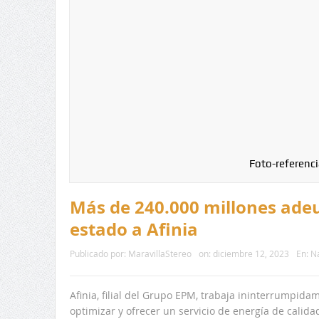
Foto-referenci
Más de 240.000 millones ade
estado a Afinia
Publicado por:
MaravillaStereo
on:
diciembre 12, 2023
En:
Na
Afinia, filial del Grupo EPM, trabaja ininterrumpid
optimizar y ofrecer un servicio de energía de calidad