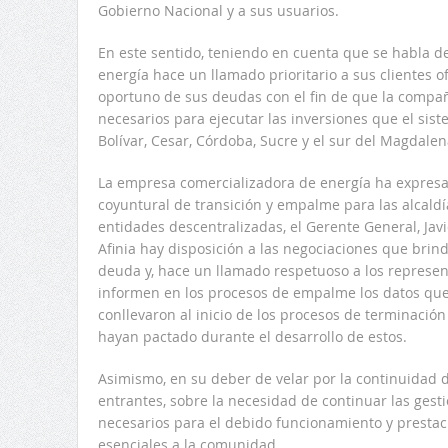
Gobierno Nacional y a sus usuarios.
En este sentido, teniendo en cuenta que se habla d
energía hace un llamado prioritario a sus clientes of
oportuno de sus deudas con el fin de que la compañ
necesarios para ejecutar las inversiones que el sis
Bolívar, Cesar, Córdoba, Sucre y el sur del Magdale
La empresa comercializadora de energía ha expres
coyuntural de transición y empalme para las alcaldí
entidades descentralizadas, el Gerente General, Javi
Afinia hay disposición a las negociaciones que brin
deuda y, hace un llamado respetuoso a los represen
informen en los procesos de empalme los datos que
conllevaron al inicio de los procesos de terminació
hayan pactado durante el desarrollo de estos.
Asimismo, en su deber de velar por la continuidad d
entrantes, sobre la necesidad de continuar las gesti
necesarios para el debido funcionamiento y prestaci
esenciales a la comunidad.