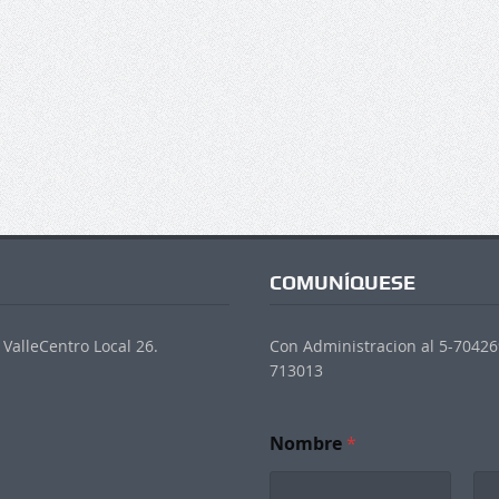
COMUNÍQUESE
ValleCentro Local 26.
Con Administracion al 5-704269
713013
Nombre
*