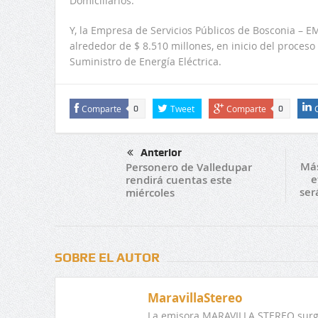
Domiciliarios.
Y, la Empresa de Servicios Públicos de Bosconia 
alrededor de $ 8.510 millones, en inicio del proces
Suministro de Energía Eléctrica.
Comparte
Tweet
Comparte
0
0
Anterior
Más
Personero de Valledupar
e
rendirá cuentas este
ser
miércoles
SOBRE EL AUTOR
MaravillaStereo
La emisora MARAVILLA STEREO surge