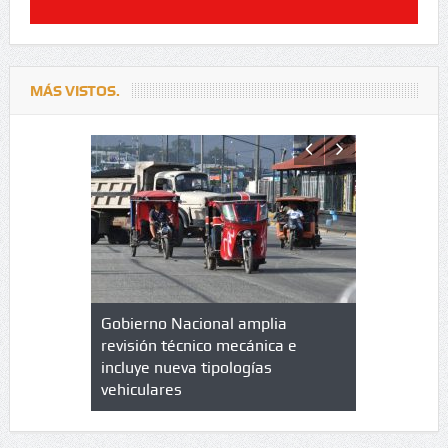
MÁS VISTOS.
lazo de
Gobierno Nacional amplia
Qué es un 
trícula en
revisión técnico mecánica e
cuáles son
 UPC
incluye nueva tipologías
vehiculares