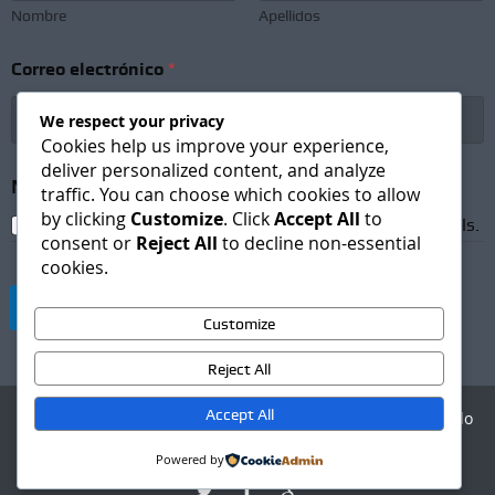
Nombre
Apellidos
S
Correo electrónico
*
u
b
s
We respect your privacy
c
Cookies help us improve your experience,
r
deliver personalized content, and analyze
i
Newsletter Subscription
*
traffic. You can choose which cookies to allow
p
by clicking
Customize
. Click
Accept All
to
t
I agree to receive newsletters and promotional emails.
consent or
Reject All
to decline non-essential
i
o
cookies.
n
e
Suscribirse
l
Customize
e
c
Reject All
t
r
Accept All
Agencia Digital - Desarrollo
ó
web
n
Powered by
i
c