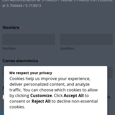
al 5-704444 / 5-713013
N
Nombre
*
o
m
b
r
e
Nombre
Apellidos
*
*
Correo electrónico
*
We respect your privacy
Cookies help us improve your experience,
deliver personalized content, and analyze
Newsletter Subscription
*
traffic. You can choose which cookies to allow
by clicking
Customize
. Click
Accept All
to
I agree to receive newsletters and promotional emails.
consent or
Reject All
to decline non-essential
cookies.