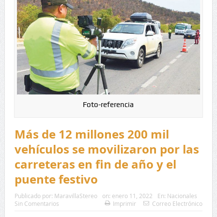
Foto-referencia
Más de 12 millones 200 mil
vehículos se movilizaron por las
carreteras en fin de año y el
puente festivo
Publicado por:
MaravillaStereo
on:
enero 11, 2022
En:
Nacionales
Sin Comentarios
Imprimir
Correo Electrónico