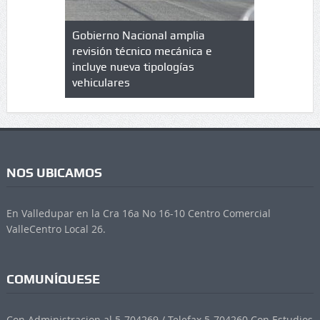
lazo de
Gobierno Nacional amplia
Qué es un 
trícula en
revisión técnico mecánica e
cuáles son
 UPC
incluye nueva tipologías
vehiculares
NOS UBICAMOS
En Valledupar en la Cra 16a No 16-10 Centro Comercial
ValleCentro Local 26.
COMUNÍQUESE
Con Administracion al 5-704269 / Telefax 5-704260 Con Estudios