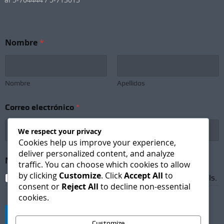
Nombre
*
Nombre
Apellidos
Correo electrónico
*
We respect your privacy
Cookies help us improve your experience,
deliver personalized content, and analyze
N
Newsletter Subscription
*
o
traffic. You can choose which cookies to allow
m
by clicking
Customize
. Click
Accept All
to
I agree to receive newsletters and promotional emails.
b
consent or
Reject All
to decline non-essential
r
cookies.
e
C
Suscribirse
o
Customize