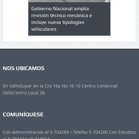
lazo de
Gobierno Nacional amplia
Qué es un 
trícula en
revisión técnico mecánica e
cuáles son
 UPC
incluye nueva tipologías
vehiculares
NOS UBICAMOS
En Valledupar en la Cra 16a No 16-10 Centro Comercial
ValleCentro Local 26.
COMUNÍQUESE
Con Administracion al 5-704269 / Telefax 5-704260 Con Estudios
al 5-704444 / 5-713013