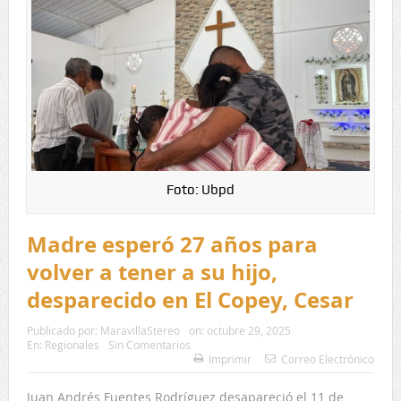
Foto: Ubpd
Madre esperó 27 años para
volver a tener a su hijo,
desparecido en El Copey, Cesar
Publicado por:
MaravillaStereo
on:
octubre 29, 2025
En:
Regionales
Sin Comentarios
Imprimir
Correo Electrónico
Juan Andrés Fuentes Rodríguez desapareció el 11 de