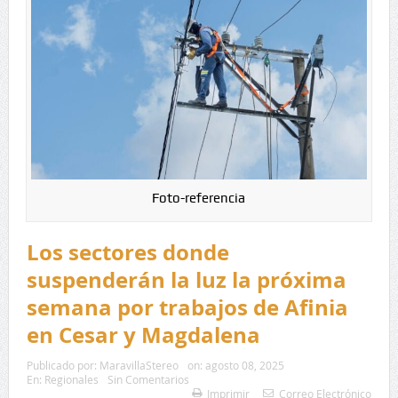
Foto-referencia
Los sectores donde
suspenderán la luz la próxima
semana por trabajos de Afinia
en Cesar y Magdalena
Publicado por:
MaravillaStereo
on:
agosto 08, 2025
En:
Regionales
Sin Comentarios
Imprimir
Correo Electrónico