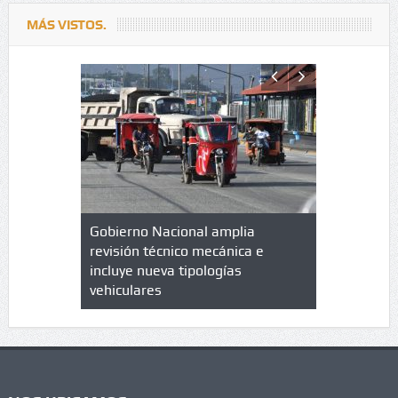
MÁS VISTOS.
lazo de
Gobierno Nacional amplia
Qué es un 
trícula en
revisión técnico mecánica e
cuáles son
 UPC
incluye nueva tipologías
vehiculares