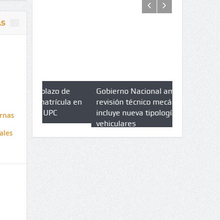
AS
azo de
Gobierno Nacional amplia
Qué es un 
trícula en
revisión técnico mecánica e
cuáles son 
UPC
incluye nueva tipologías
rnas
vehiculares
ales