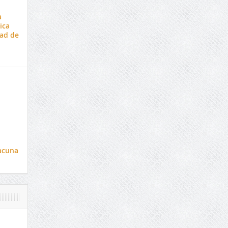
a
ica
dad de
vacuna