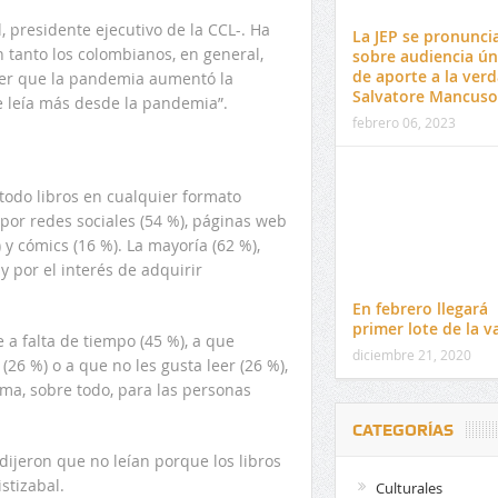
, presidente ejecutivo de la CCL-. Ha
La JEP se pronunci
 tanto los colombianos, en general,
sobre audiencia ún
de aporte a la ver
ver que la pandemia aumentó la
Salvatore Mancuso
e leía más desde la pandemia”.
febrero 06, 2023
 todo libros en cualquier formato
 por redes sociales (54 %), páginas web
) y cómics (16 %). La mayoría (62 %),
y por el interés de adquirir
En febrero llegará
primer lote de la 
 a falta de tiempo (45 %), a que
diciembre 21, 2020
(26 %) o a que no les gusta leer (26 %),
ema, sobre todo, para las personas
CATEGORÍAS
dijeron que no leían porque los libros
stizabal.
Culturales