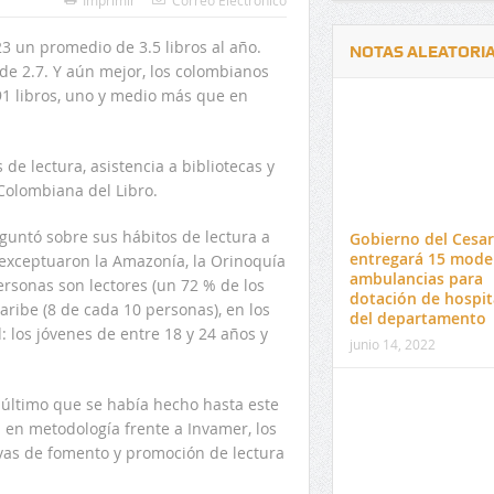
Imprimir
Correo Electrónico
 un promedio de 3.5 libros al año.
NOTAS ALEATORI
e 2.7. Y aún mejor, los colombianos
1 libros, uno y medio más que en
de lectura, asistencia a bibliotecas y
Colombiana del Libro.
Delwin Jiménez, nuevo Contralor
El 17 de enero vence pl
Departamental del Cesar
venta de pines para ma
eguntó sobre sus hábitos de lectura a
Gobierno del Cesar
preuniversitario de la 
entregará 15 mode
e exceptuaron la Amazonía, la Orinoquía
ambulancias para
ersonas son lectores (un 72 % de los
dotación de hospit
aribe (8 de cada 10 personas), en los
del departamento
d: los jóvenes de entre 18 y 24 años y
junio 14, 2022
 último que se había hecho hasta este
 en metodología frente a Invamer, los
ivas de fomento y promoción de lectura