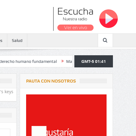
es
Salud
mano fundamental
Maratón atendió a más de 38.000 jóvenes y person
GMT-5 01:41
PAUTA CON NOSOTROS
's keys