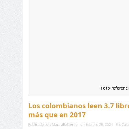
Foto-referenci
Los colombianos leen 3.7 libro
más que en 2017
Publicado por:
MaravillaStereo
on:
febrero 29, 2024
En:
Cult