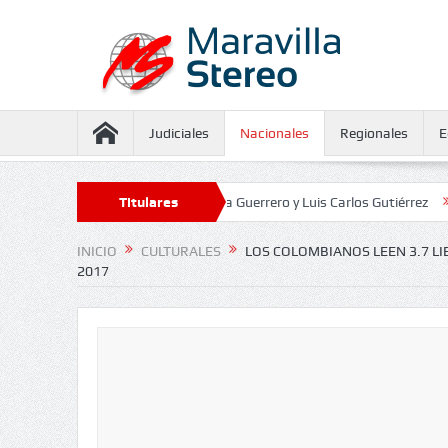
Judiciales
Nacionales
Regionales
E
uramiento contra Juliana Guerrero y Luis Carlos Gutiérrez
Titulares
Defensoría 
INICIO
CULTURALES
LOS COLOMBIANOS LEEN 3.7 LI
2017