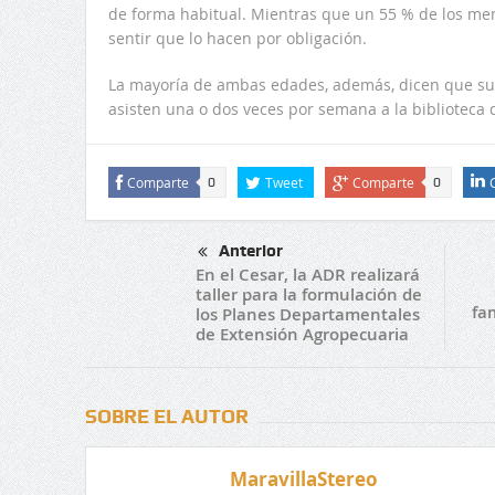
de forma habitual. Mientras que un 55 % de los meno
sentir que lo hacen por obligación.
La mayoría de ambas edades, además, dicen que sus 
asisten una o dos veces por semana a la biblioteca d
Comparte
Tweet
Comparte
0
0
Anterior
En el Cesar, la ADR realizará
taller para la formulación de
fa
los Planes Departamentales
de Extensión Agropecuaria
SOBRE EL AUTOR
MaravillaStereo