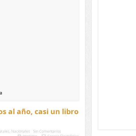
a
s al año, casi un libro
urales
,
Nacionales
Sin Comentarios