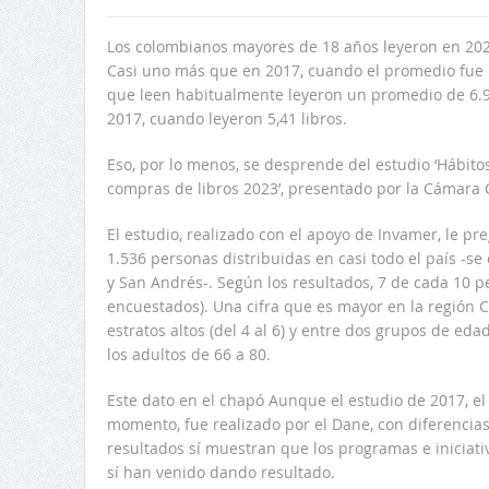
Los colombianos mayores de 18 años leyeron en 2023
Casi uno más que en 2017, cuando el promedio fue d
que leen habitualmente leyeron un promedio de 6.9
2017, cuando leyeron 5,41 libros.
Eso, por lo menos, se desprende del estudio ‘Hábitos 
compras de libros 2023’, presentado por la Cámara 
El estudio, realizado con el apoyo de Invamer, le pr
1.536 personas distribuidas en casi todo el país -s
y San Andrés-. Según los resultados, 7 de cada 10 p
encuestados). Una cifra que es mayor en la región C
estratos altos (del 4 al 6) y entre dos grupos de eda
los adultos de 66 a 80.
Este dato en el chapó Aunque el estudio de 2017, el
momento, fue realizado por el Dane, con diferencias
resultados sí muestran que los programas e iniciat
sí han venido dando resultado.