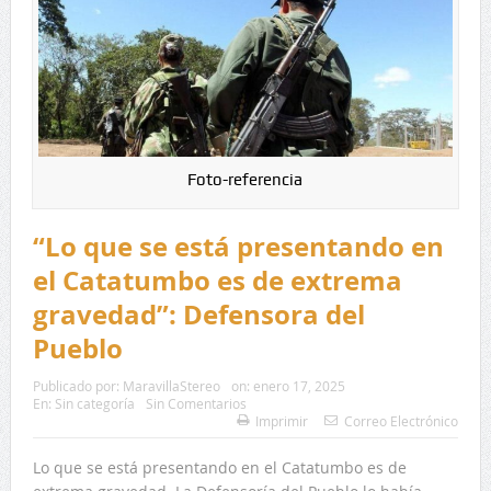
Foto-referencia
“Lo que se está presentando en
el Catatumbo es de extrema
gravedad”: Defensora del
Pueblo
Publicado por:
MaravillaStereo
on:
enero 17, 2025
En:
Sin categoría
Sin Comentarios
Imprimir
Correo Electrónico
Lo que se está presentando en el Catatumbo es de