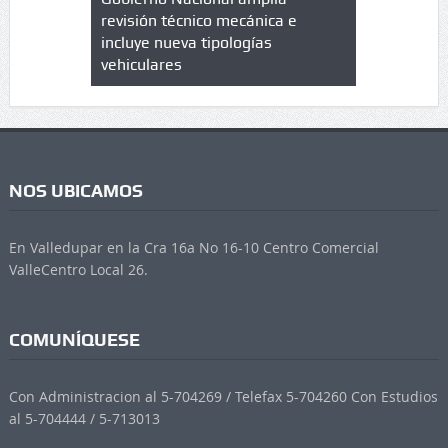
trícula en
revisión técnico mecánica e
cuáles son
 UPC
incluye nueva tipologías
vehiculares
NOS UBICAMOS
En Valledupar en la Cra 16a No 16-10 Centro Comercial
ValleCentro Local 26.
COMUNÍQUESE
Con Administracion al 5-704269 / Telefax 5-704260 Con Estudios
al 5-704444 / 5-713013