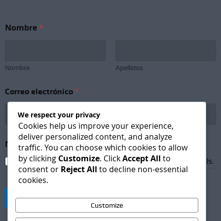
Nombre
*
Nombre
Apellidos
Correo electrónico
*
We respect your privacy
Cookies help us improve your experience,
deliver personalized content, and analyze
e
Newsletter Subscription
*
l
traffic. You can choose which cookies to allow
e
by clicking
Customize
. Click
Accept All
to
I agree to receive newsletters and promotional emails.
c
consent or
Reject All
to decline non-essential
t
cookies.
r
ó
Suscribirse
n
Customize
i