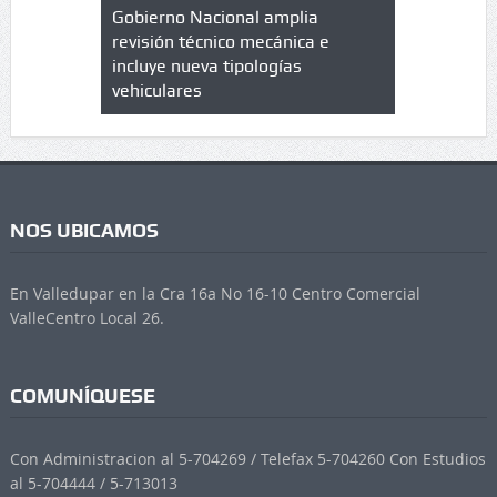
lazo de
Gobierno Nacional amplia
Qué es un 
trícula en
revisión técnico mecánica e
cuáles son
 UPC
incluye nueva tipologías
vehiculares
NOS UBICAMOS
En Valledupar en la Cra 16a No 16-10 Centro Comercial
ValleCentro Local 26.
COMUNÍQUESE
Con Administracion al 5-704269 / Telefax 5-704260 Con Estudios
al 5-704444 / 5-713013