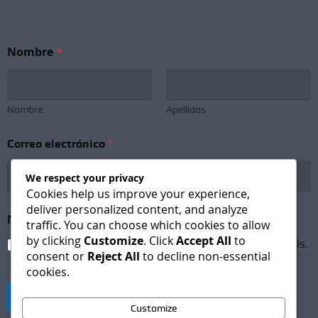
Nombre
*
Nombre
Apellidos
Correo electrónico
*
We respect your privacy
Cookies help us improve your experience,
deliver personalized content, and analyze
*
Newsletter Subscription
*
S
traffic. You can choose which cookies to allow
u
by clicking
Customize
. Click
Accept All
to
I agree to receive newsletters and promotional emails.
b
consent or
Reject All
to decline non-essential
s
cookies.
c
r
Suscribirse
i
Customize
p