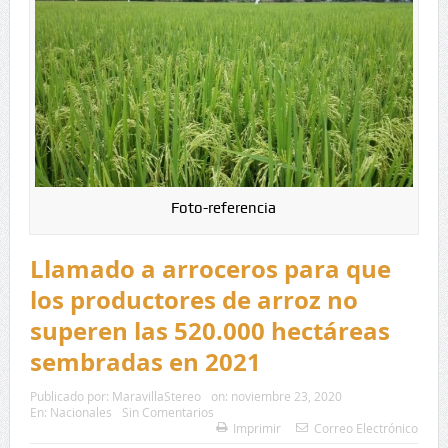
Foto-referencia
Llamado a arroceros para que
los productores de arroz no
superen las 520.000 hectáreas
sembradas en 2021
Publicado por:
MaravillaStereo
on:
noviembre 23, 2020
En:
Nacionales
Sin Comentarios
Imprimir
Correo Electrónico