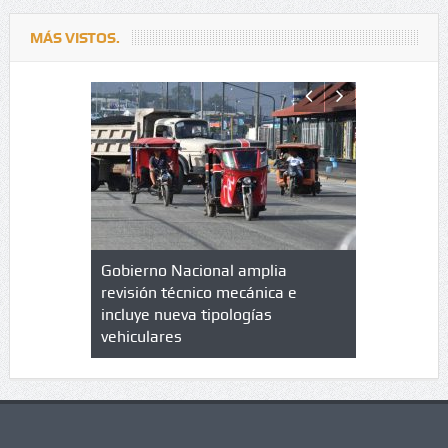
MÁS VISTOS.
lazo de
Gobierno Nacional amplia
Qué es un 
trícula en
revisión técnico mecánica e
cuáles son
 UPC
incluye nueva tipologías
vehiculares