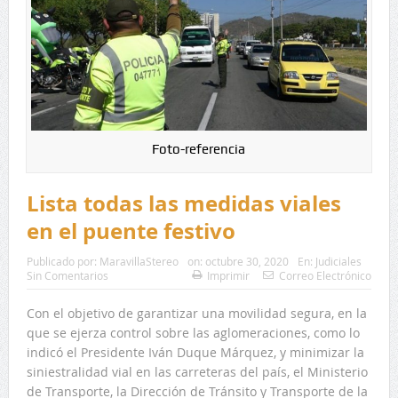
Foto-referencia
Lista todas las medidas viales
en el puente festivo
Publicado por:
MaravillaStereo
on:
octubre 30, 2020
En:
Judiciales
Sin Comentarios
Imprimir
Correo Electrónico
Con el objetivo de garantizar una movilidad segura, en la
que se ejerza control sobre las aglomeraciones, como lo
indicó el Presidente Iván Duque Márquez, y minimizar la
siniestralidad vial en las carreteras del país, el Ministerio
de Transporte, la Dirección de Tránsito y Transporte de la