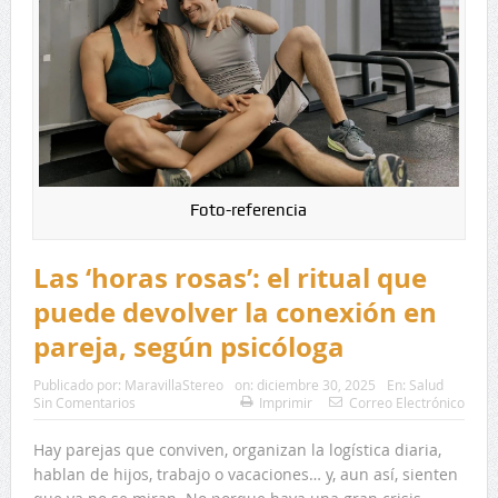
Foto-referencia
Las ‘horas rosas’: el ritual que
puede devolver la conexión en
pareja, según psicóloga
Publicado por:
MaravillaStereo
on:
diciembre 30, 2025
En:
Salud
Sin Comentarios
Imprimir
Correo Electrónico
Hay parejas que conviven, organizan la logística diaria,
hablan de hijos, trabajo o vacaciones… y, aun así, sienten