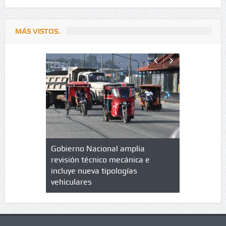
MÁS VISTOS.
lazo de
Gobierno Nacional amplia
Qué es un 
trícula en
revisión técnico mecánica e
cuáles son
 UPC
incluye nueva tipologías
vehiculares