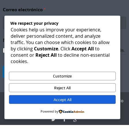
i
p
Correo electrónico
*
t
i
o
We respect your privacy
n
Cookies help us improve your experience,
*
deliver personalized content, and analyze
S
Newsletter Subscription
*
traffic. You can choose which cookies to allow
u
by clicking
Customize
. Click
Accept All
to
b
I agree to receive newsletters and promotional emails.
consent or
Reject All
to decline non-essential
s
cookies.
c
r
Suscribirse
i
Customize
p
t
Reject All
i
o
n
Accept All
Agencia Digital - Desarrollo
web
Powered by