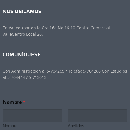
NOS UBICAMOS
En Valledupar en la Cra 16a No 16-10 Centro Comercial
ValleCentro Local 26.
COMUNÍQUESE
Con Administracion al 5-704269 / Telefax 5-704260 Con Estudios
al 5-704444 / 5-713013
S
Nombre
*
u
b
s
c
r
Nombre
Apellidos