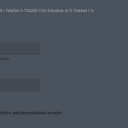
 / Telefax 5-704260 Con Estudios al 5-704444 / 5-
llidos
etters and promotional emails.