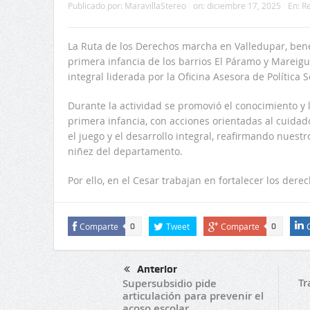
Publicado por:
MaravillaStereo
on:
diciembre 17, 2025
En:
Re
La Ruta de los Derechos marcha en Valledupar, benef
primera infancia de los barrios El Páramo y Mareigu
integral liderada por la Oficina Asesora de Política 
Durante la actividad se promovió el conocimiento y l
primera infancia, con acciones orientadas al cuidado, 
el juego y el desarrollo integral, reafirmando nuest
niñez del departamento.
Por ello, en el Cesar trabajan en fortalecer los dere
Comparte
Tweet
Comparte
0
0
Anterior
Tr
Supersubsidio pide
articulación para prevenir el
acoso escolar