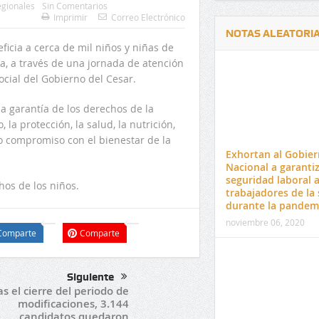
gionales
Sin Comentarios
Imprimir
Correo Electrónico
NOTAS ALEATORI
icia a cerca de mil niños y niñas de
a, a través de una jornada de atención
Social del Gobierno del Cesar.
a garantía de los derechos de la
la protección, la salud, la nutrición,
Delwin Jiménez, nuevo Contralor
El 17 de enero vence pl
ro compromiso con el bienestar de la
Departamental del Cesar
venta de pines para ma
Exhortan al Gobie
preuniversitario de la 
Nacional a garantiz
seguridad laboral a
chos de los niños.
trabajadores de la 
durante la pandem
noviembre 06, 2020
Comparte
Comparte
Siguiente
as el cierre del periodo de
modificaciones, 3.144
candidatos quedaron