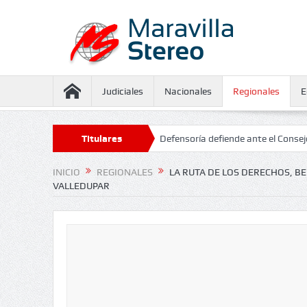
Judiciales
Nacionales
Regionales
E
 y Luis Carlos Gutiérrez
Titulares
Defensoría defiende ante el Consejo de Es
INICIO
REGIONALES
LA RUTA DE LOS DERECHOS, BE
VALLEDUPAR