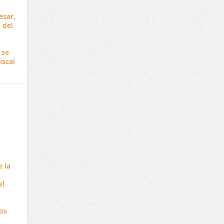
esar,
 del
 se
iscal
 la
el
os