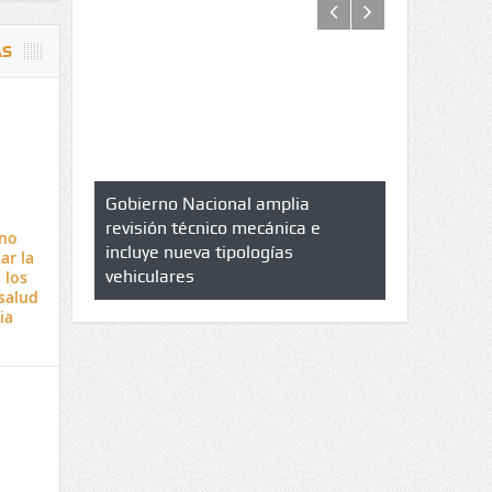
AS
azo de
Gobierno Nacional amplia
Qué es un 
trícula en
revisión técnico mecánica e
cuáles son 
rno
UPC
incluye nueva tipologías
ar la
vehiculares
 los
salud
ia