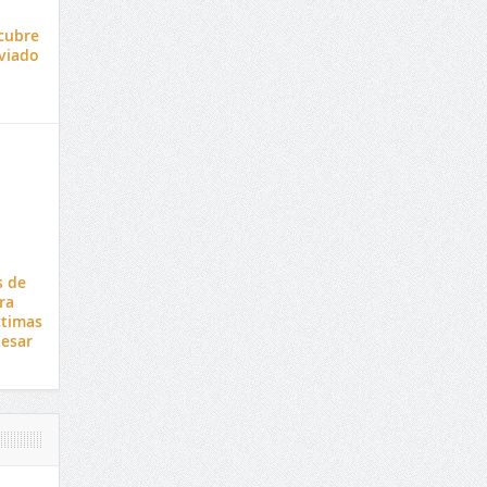
scubre
viado
s de
ra
timas
Cesar