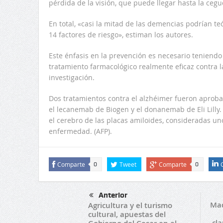
pérdida de la visión, que puede llegar hasta la cegue
En total, «casi la mitad de las demencias podrían t
14 factores de riesgo», estiman los autores.
Este énfasis en la prevención es necesario teniend
tratamiento farmacológico realmente eficaz contra 
investigación.
Dos tratamientos contra el alzhéimer fueron aprob
el lecanemab de Biogen y el donanemab de Eli Lilly
el cerebro de las placas amiloides, consideradas un
enfermedad. (AFP).
Comparte
Tweet
Comparte
0
0
Anterior
Mad
Agricultura y el turismo
cultural, apuestas del
cl