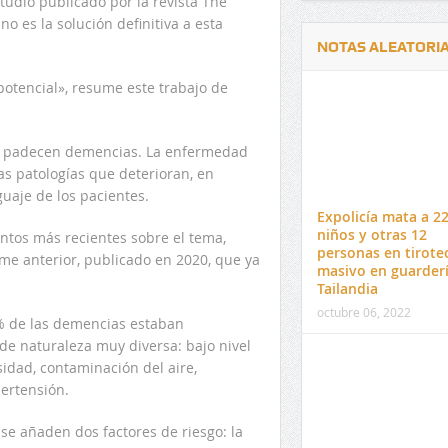
udio publicado por la revista The
o es la solución definitiva a esta
NOTAS ALEATORI
potencial», resume este trabajo de
o padecen demencias. La enfermedad
as patologías que deterioran, en
Delwin Jiménez, nuevo Contralor
El 17 de enero vence pl
guaje de los pacientes.
Departamental del Cesar
venta de pines para ma
Expolicía mata a 2
preuniversitario de la 
niños y otras 12
entos más recientes sobre el tema,
personas en tirote
rme anterior, publicado en 2020, que ya
masivo en guarder
Tailandia
octubre 06, 2022
0% de las demencias estaban
de naturaleza muy diversa: bajo nivel
idad, contaminación del aire,
ertensión.
 se añaden dos factores de riesgo: la