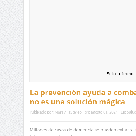
Foto-referenci
La prevención ayuda a comba
no es una solución mágica
Publicado por:
MaravillaStereo
on:
agosto 01, 2024
En:
Salu
Millones de casos de demencia se pueden evitar si 