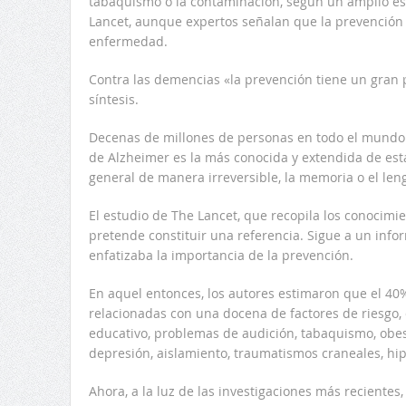
tabaquismo o la contaminación, según un amplio est
Lancet, aunque expertos señalan que la prevención n
enfermedad.
Contra las demencias «la prevención tiene un gran 
síntesis.
Decenas de millones de personas en todo el mund
de Alzheimer es la más conocida y extendida de est
general de manera irreversible, la memoria o el len
El estudio de The Lancet, que recopila los conocimi
pretende constituir una referencia. Sigue a un info
enfatizaba la importancia de la prevención.
En aquel entonces, los autores estimaron que el 4
relacionadas con una docena de factores de riesgo, 
educativo, problemas de audición, tabaquismo, obes
depresión, aislamiento, traumatismos craneales, hip
Ahora, a la luz de las investigaciones más recientes,