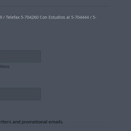
 / Telefax 5-704260 Con Estudios al 5-704444 / 5-
llidos
etters and promotional emails.