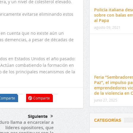
ra, y un nivel de colesterol elevado.
Policía italiana de
eóricamente evitarse eliminando estos
sobre con balas en
al Papa
agosto 09, 2021
o en cuenta que no existe aún un
las demencias, a pesar de décadas de
ados en Estados Unidos el año pasado:
. Actúan combatiendo la formación en
o de los principales mecanismos de la
Feria “Sembradore
Paz”, el impulso pa
emprendedores vic
de la violencia en 
Comparte
Comparte
junio 27, 2025
Siguiente
CATEGORÍAS
uro llama a encarcelar a
líderes opositores, que
aman por continuar con la