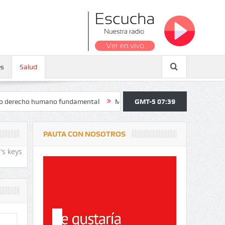
es
Salud
o humano fundamental
Maratón atendió a más de 38.000 jóvenes y pe
GMT-5 07:39
PAUTA CON NOSOTROS
's keys