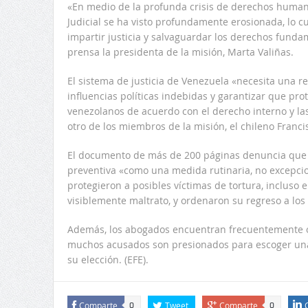
«En medio de la profunda crisis de derechos human
Judicial se ha visto profundamente erosionada, lo cu
impartir justicia y salvaguardar los derechos fund
prensa la presidenta de la misión, Marta Valiñas.
El sistema de justicia de Venezuela «necesita una re
influencias políticas indebidas y garantizar que pro
venezolanos de acuerdo con el derecho interno y las
otro de los miembros de la misión, el chileno Franci
El documento de más de 200 páginas denuncia que l
preventiva «como una medida rutinaria, no excepcio
protegieron a posibles víctimas de tortura, incluso
visiblemente maltrato, y ordenaron su regreso a lo
Además, los abogados encuentran frecuentemente ob
muchos acusados son presionados para escoger una
su elección. (EFE).
Comparte
Tweet
Comparte
0
0