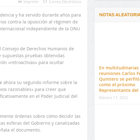
Imprimir
Correo Electrónico
ndencia y ha servido durante años para
NOTAS ALEATORI
os contra la oposición al régimen de
Internacional Independiente de la ONU
del Consejo de Derechos Humanos de
e supuestas pruebas obtenidas
Delwin Jiménez, nuevo Contralor
El 17 de enero vence pl
ón «retroactivas» para ocultar
Departamental del Cesar
venta de pines para ma
En multitudinarias
preuniversitario de la 
reuniones Carlos F
Quintero se perfiló
te ahora su segundo informe sobre la
como el próximo
ivos razonables» para creer que
Representante del 
ificativamente en el Poder Judicial del
febrero 17, 2022
almente órdenes sobre cómo decidir las
tas esferas del Gobierno y canalizadas
eñala el documento.