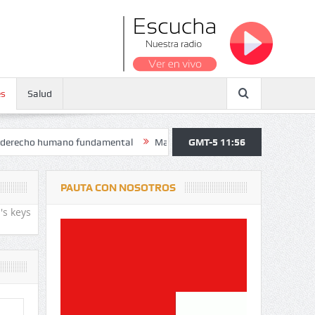
es
Salud
humano fundamental
Maratón atendió a más de 38.000 jóvenes y pers
GMT-5 11:56
PAUTA CON NOSOTROS
's keys