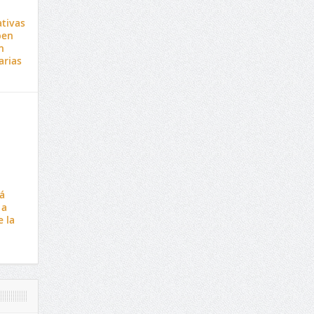
ativas
ben
n
arias
á
 a
 la