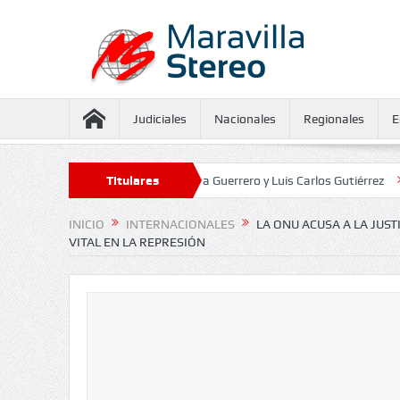
Judiciales
Nacionales
Regionales
E
eguramiento contra Juliana Guerrero y Luis Carlos Gutiérrez
Titulares
Defensorí
INICIO
INTERNACIONALES
LA ONU ACUSA A LA JUS
VITAL EN LA REPRESIÓN