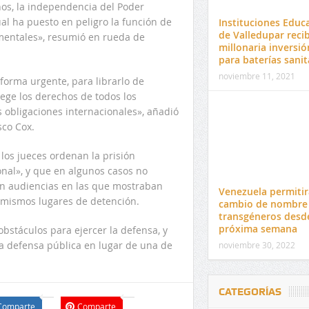
os, la independencia del Poder
al ha puesto en peligro la función de
Instituciones Educ
de Valledupar reci
amentales», resumió en rueda de
millonaria inversió
para baterías sanit
noviembre 11, 2021
forma urgente, para librarlo de
tege los derechos de todos los
 obligaciones internacionales», añadió
sco Cox.
os jueces ordenan la prisión
nal», y que en algunos casos no
 en audiencias en las que mostraban
Venezuela permitir
s mismos lugares de detención.
cambio de nombre
transgéneros desde
próxima semana
stáculos para ejercer la defensa, y
 defensa pública en lugar de una de
noviembre 30, 2022
CATEGORÍAS
Comparte
Comparte