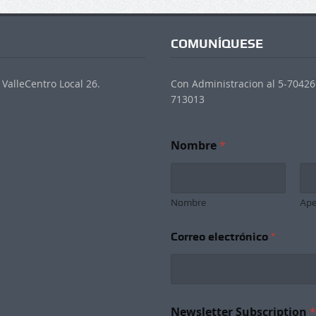
COMUNÍQUESE
ValleCentro Local 26.
Con Administracion al 5-704269
713013
Nombre
*
Nombre
Ape
Correo electrónico
*
S
Newsletter Subscription
*
u