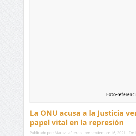
Foto-referenci
La ONU acusa a la Justicia v
papel vital en la represión
Publicado por:
MaravillaStereo
on:
septiembre 16, 2021
En: