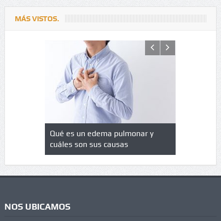
MÁS VISTOS.
lia
Qué es un edema pulmonar y
Delwin Jim
ica e
cuáles son sus causas
Departamen
as
NOS UBICAMOS