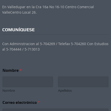
En Valledupar en la Cra 16a No 16-10 Centro Comercial
ValleCentro Local 26.
COMUNÍQUESE
Con Administracion al 5-704269 / Telefax 5-704260 Con Estudios
al 5-704444 / 5-713013
*
Nombre
*
C
o
r
r
e
Nombre
Apellidos
o
e
Correo electrónico
*
l
e