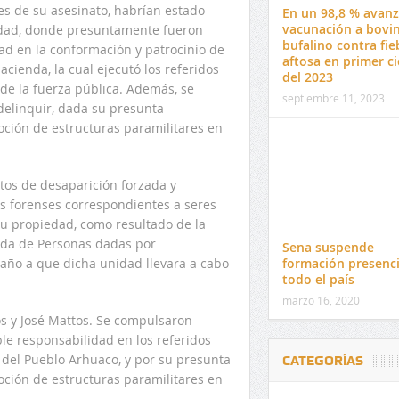
s de su asesinato, habrían estado
En un 98,8 % avanz
vacunación a bovi
edad, donde presuntamente fueron
bufalino contra fie
ad en la conformación y patrocinio de
aftosa en primer ci
cienda, la cual ejecutó los referidos
del 2023
de la fuerza pública. Además, se
septiembre 11, 2023
delinquir, dada su presunta
oción de estructuras paramilitares en
itos de desaparición forzada y
os forenses correspondientes a seres
u propiedad, como resultado de la
eda de Personas dadas por
Sena suspende
formación presenci
año a que dicha unidad llevara a cabo
todo el país
marzo 16, 2020
os y José Mattos. Se compulsaron
ble responsabilidad en los referidos
 del Pueblo Arhuaco, y por su presunta
CATEGORÍAS
oción de estructuras paramilitares en