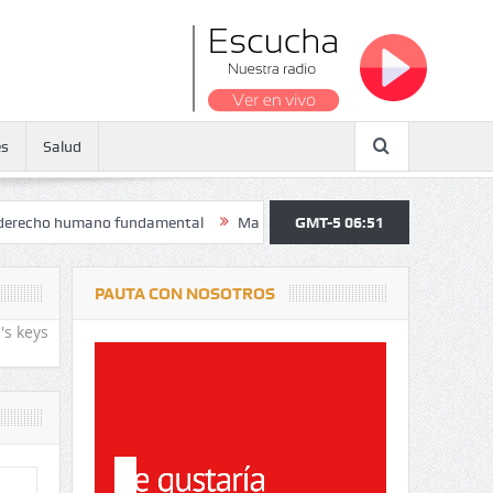
es
Salud
umano fundamental
Maratón atendió a más de 38.000 jóvenes y person
GMT-5 06:51
PAUTA CON NOSOTROS
's keys