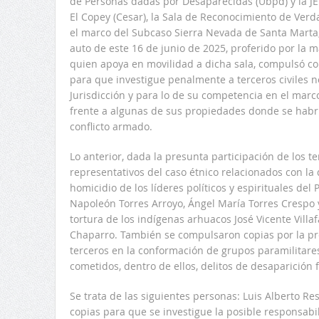
de Personas dadas por Desaparecidas (Ubpd) y la JE
El Copey (Cesar), la Sala de Reconocimiento de Ver
el marco del Subcaso Sierra Nevada de Santa Marta
auto de este 16 de junio de 2025, proferido por la 
quien apoya en movilidad a dicha sala, compulsó cop
para que investigue penalmente a terceros civiles 
Jurisdicción y para lo de su competencia en el marc
frente a algunas de sus propiedades donde se habrí
conflicto armado.
Lo anterior, dada la presunta participación de los te
representativos del caso étnico relacionados con la 
homicidio de los líderes políticos y espirituales de
Napoleón Torres Arroyo, Ángel María Torres Crespo 
tortura de los indígenas arhuacos José Vicente Vill
Chaparro. También se compulsaron copias por la pr
terceros en la conformación de grupos paramilitares
cometidos, dentro de ellos, delitos de desaparición 
Se trata de las siguientes personas: Luis Alberto R
copias para que se investigue la posible responsab