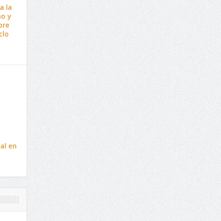
a la
no y
bre
clo
al en