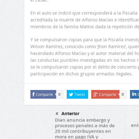
En el auto se indicó que corresponderá a la Fiscalía
acreditada la muerte de Alfonso Macías e identific
miembros de la familia Mattos dada la repetición d
Y se compulsaron copias para que la Fiscalía invest
Wilson Ramírez, conocido como ‘Jhon Ramírez’, quien
hacendado Alfonso Macías y el autor material del 
las conductas punibles investigadas en los hechos 
se le compulsaron copias por el delito de concierto
participación en dichos grupos armados ilegales.
Comparte
Tweet
Comparte
0
0
Anterior
Dian anuncia embargo y
ent
procesos penales a más de
20 mil contribuyentes en
mora en pago IVA y