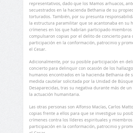
representativos, dado que los Mamos arhuacos, ante
secuestrados en la hacienda Bethania de su propi
torturados. También, por su presunta responsabilid
la estructura paramilitar que se acantonaba en su ha
crímenes en los que habrían participado miembros 
compulsaron copias por el delito de concierto para 
participación en la conformación, patrocinio y prom
el Cesar.
Adicionalmente, por su posible participación en del
concierto para delinquir con ocasión de los hallazg
humanos encontrados en la hacienda Bethania de s
medida cautelar solicitada por la Unidad de Búsqu
Desaparecidas, tras su negativa durante más de un 
la actuación humanitaria.
Las otras personas son Alfonso Macías, Carlos Matt
copias frente a ellos para que se investigue su posi
crímenes contra los líderes espirituales y miembros
participación en la conformación, patrocinio y prom
el Cesar.