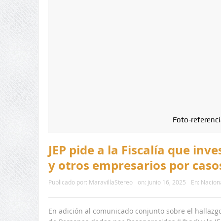
Foto-referenci
JEP pide a la Fiscalía que inv
y otros empresarios por caso
Publicado por:
MaravillaStereo
on:
junio 16, 2025
En:
Nacion
En adición al comunicado conjunto sobre el hallaz