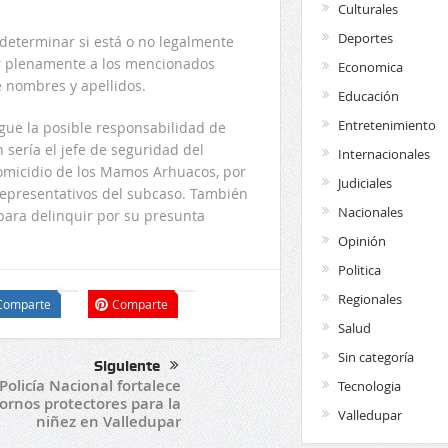
Culturales
Deportes
 determinar si está o no legalmente
ar plenamente a los mencionados
Economica
e nombres y apellidos.
Educación
Entretenimiento
igue la posible responsabilidad de
 sería el jefe de seguridad del
Internacionales
homicidio de los Mamos Arhuacos, por
Judiciales
representativos del subcaso. También
Nacionales
 para delinquir por su presunta
Opinión
Politica
Regionales
Comparte
Comparte
Salud
Sin categoría
Siguiente
Policía Nacional fortalece
Tecnologia
ornos protectores para la
Valledupar
niñez en Valledupar