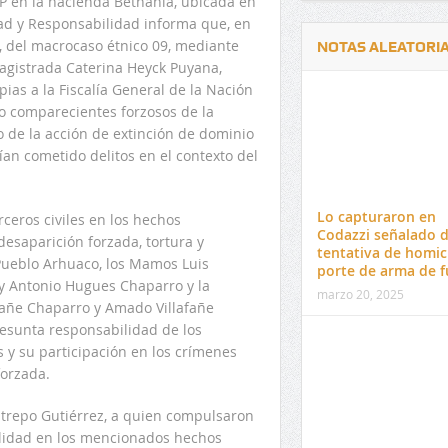
P en la hacienda Bethania, ubicada en
dad y Responsabilidad informa que, en
, del macrocaso étnico 09, mediante
NOTAS ALEATORI
magistrada Caterina Heyck Puyana,
ias a la Fiscalía General de la Nación
no comparecientes forzosos de la
o de la acción de extinción de dominio
an cometido delitos en el contexto del
Delwin Jiménez, nuevo Contralor
El 17 de enero vence pl
Departamental del Cesar
venta de pines para ma
Lo capturaron en
rceros civiles en los hechos
preuniversitario de la 
Codazzi señalado 
desaparición forzada, tortura y
tentativa de homic
l Pueblo Arhuaco, los Mamos Luis
porte de arma de 
y Antonio Hugues Chaparro y la
marzo 20, 2025
afañe Chaparro y Amado Villafañe
esunta responsabilidad de los
 y su participación en los crímenes
forzada.
estrepo Gutiérrez, a quien compulsaron
ilidad en los mencionados hechos