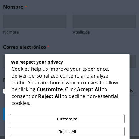
Nombre
*
Nombre
Apellidos
*
Correo electrónico
*
N
o
m
We respect your privacy
b
Cookies help us improve your experience,
r
deliver personalized content, and analyze
e
Newsletter Subscription
*
traffic. You can choose which cookies to allow
e
by clicking
Customize
. Click
Accept All
to
l
I agree to receive newsletters and promotional emails.
e
consent or
Reject All
to decline non-essential
c
cookies.
t
r
Suscribirse
ó
Customize
n
i
Reject All
c