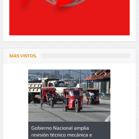
MÁS VISTOS.
lazo de
Gobierno Nacional amplia
Qué es un 
trícula en
revisión técnico mecánica e
cuáles son