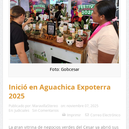
Foto: Gobcesar
Inició en Aguachica Expoterra
2025
Publicado por:
MaravillaStereo
on:
noviembre 07, 2025
En:
Judiciales
Sin Comentarios
Imprimir
Correo Electrónico
La gran vitrina de negocios verdes del Cesar ya abrió sus