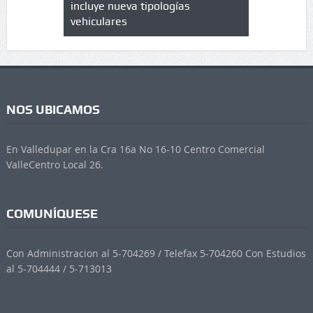
 UPC
incluye nueva tipologías
vehiculares
NOS UBICAMOS
En Valledupar en la Cra 16a No 16-10 Centro Comercial
ValleCentro Local 26.
COMUNÍQUESE
Con Administracion al 5-704269 / Telefax 5-704260 Con Estudios
al 5-704444 / 5-713013