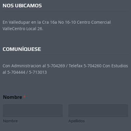
NOS UBICAMOS
En Valledupar en la Cra 16a No 16-10 Centro Comercial
ValleCentro Local 26.
COMUNÍQUESE
Con Administracion al 5-704269 / Telefax 5-704260 Con Estudios
al 5-704444 / 5-713013
Nombre
*
Nombre
Apellidos
N