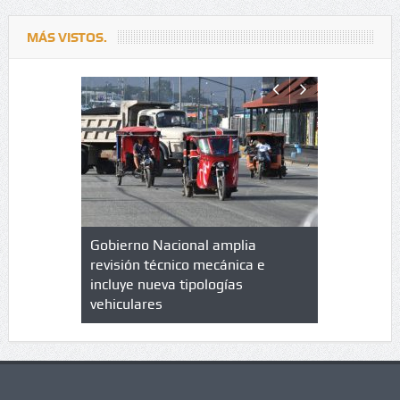
MÁS VISTOS.
lazo de
Gobierno Nacional amplia
Qué es un 
trícula en
revisión técnico mecánica e
cuáles son
 UPC
incluye nueva tipologías
vehiculares