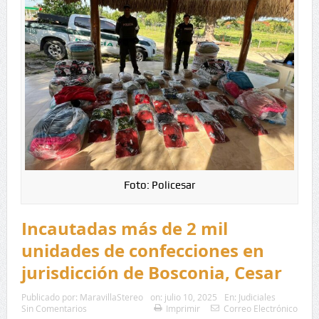
Foto: Policesar
Incautadas más de 2 mil
unidades de confecciones en
jurisdicción de Bosconia, Cesar
Publicado por:
MaravillaStereo
on:
julio 10, 2025
En:
Judiciales
Sin Comentarios
Imprimir
Correo Electrónico