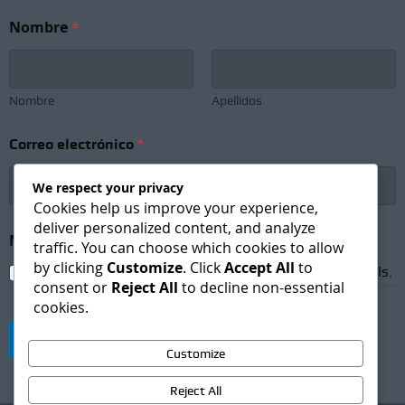
*
Nombre
*
C
o
r
r
e
Nombre
Apellidos
o
S
Correo electrónico
*
u
b
s
We respect your privacy
c
Cookies help us improve your experience,
r
deliver personalized content, and analyze
i
Newsletter Subscription
*
traffic. You can choose which cookies to allow
p
by clicking
Customize
. Click
Accept All
to
t
I agree to receive newsletters and promotional emails.
consent or
Reject All
to decline non-essential
i
cookies.
o
n
Suscribirse
Customize
Reject All