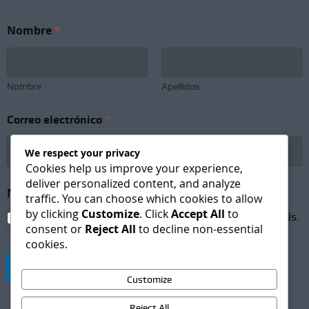
*
Nombre
*
N
o
m
b
r
Nombre
Apellidos
e
e
Correo electrónico
*
l
e
c
We respect your privacy
t
Cookies help us improve your experience,
r
deliver personalized content, and analyze
ó
Newsletter Subscription
*
traffic. You can choose which cookies to allow
n
by clicking
Customize
. Click
Accept All
to
i
I agree to receive newsletters and promotional emails.
consent or
Reject All
to decline non-essential
c
cookies.
o
Suscribirse
Customize
Reject All