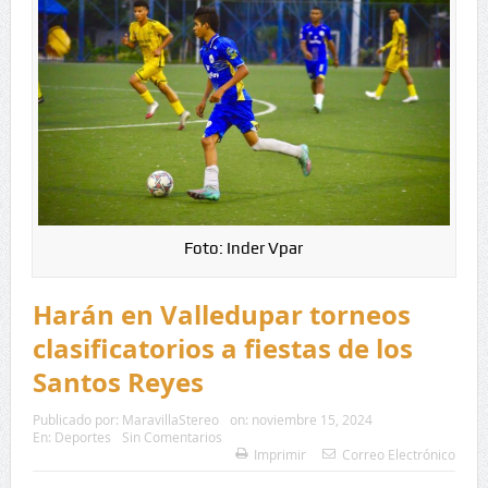
Foto: Inder Vpar
Harán en Valledupar torneos
clasificatorios a fiestas de los
Santos Reyes
Publicado por:
MaravillaStereo
on:
noviembre 15, 2024
En:
Deportes
Sin Comentarios
Imprimir
Correo Electrónico