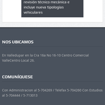
trícula en
revisión técnico mecánica e
cuáles son
 UPC
incluye nueva tipologías
vehiculares
NOS UBICAMOS
En Valledupar en la Cra 16a No 16-10 Centro Comercial
ValleCentro Local 26.
COMUNÍQUESE
Con Administracion al 5-704269 / Telefax 5-704260 Con Estudios
al 5-704444 / 5-713013