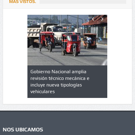
MÁS VISTOS.
lazo de
Gobierno Nacional amplia
Qué es un 
trícula en
revisión técnico mecánica e
cuáles son
 UPC
incluye nueva tipologías
vehiculares
NOS UBICAMOS