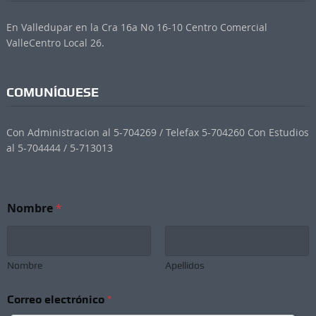
En Valledupar en la Cra 16a No 16-10 Centro Comercial
ValleCentro Local 26.
COMUNÍQUESE
Con Administracion al 5-704269 / Telefax 5-704260 Con Estudios
al 5-704444 / 5-713013
Nombre
*
Nombre
Apellidos
e
Correo electrónico
*
l
e