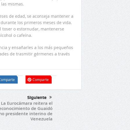
n las mismas.
meses de edad, se aconseja mantener a
 durante los primeros meses de vida.
al toser o estornudar, mantenerse
lcohol o cafeína.
ncia y ensañarles a los más pequeños
dades de trasmitir gérmenes a través
Comparte
Comparte
Siguiente
La Eurocámara reitera el
econocimiento de Guaidó
o presidente interino de
Venezuela