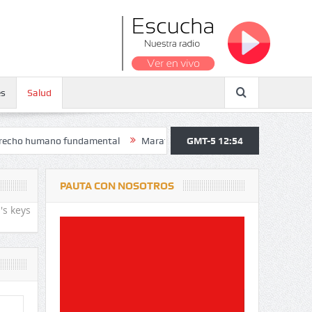
es
Salud
no fundamental
Maratón atendió a más de 38.000 jóvenes y personas
GMT-5 12:54
PAUTA CON NOSOTROS
's keys