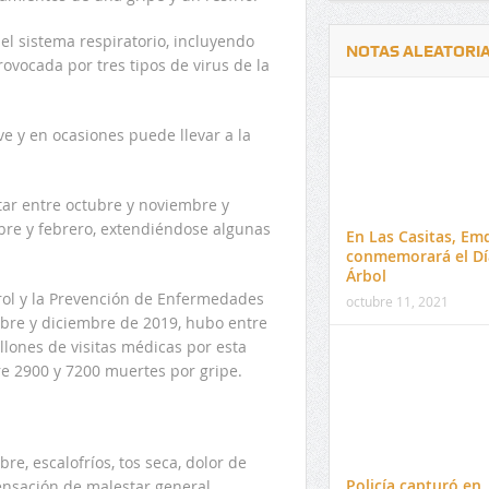
 el sistema respiratorio, incluyendo
NOTAS ALEATORI
ovocada por tres tipos de virus de la
e y en ocasiones puede llevar a la
Delwin Jiménez, nuevo Contralor
El 17 de enero vence pl
ntar entre octubre y noviembre y
Departamental del Cesar
venta de pines para ma
re y febrero, extendiéndose algunas
En Las Casitas, Em
preuniversitario de la 
conmemorará el Dí
Árbol
rol y la Prevención de Enfermedades
octubre 11, 2021
ubre y diciembre de 2019, hubo entre
illones de visitas médicas por esta
re 2900 y 7200 muertes por gripe.
e, escalofríos, tos seca, dolor de
Policía capturó en
ensación de malestar general,