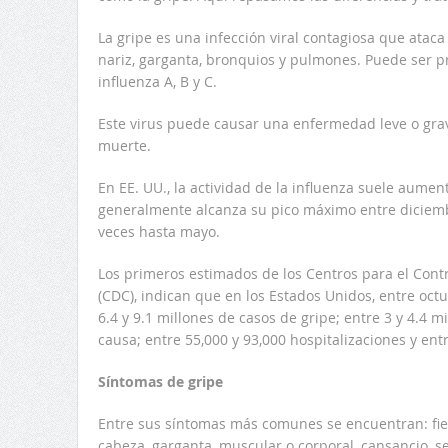
La gripe es una infección viral contagiosa que ataca
nariz, garganta, bronquios y pulmones. Puede ser pr
influenza A, B y C.
Este virus puede causar una enfermedad leve o grav
muerte.
En EE. UU., la actividad de la influenza suele aume
generalmente alcanza su pico máximo entre diciemb
veces hasta mayo.
Los primeros estimados de los Centros para el Cont
(CDC), indican que en los Estados Unidos, entre oct
6.4 y 9.1 millones de casos de gripe; entre 3 y 4.4 m
causa; entre 55,000 y 93,000 hospitalizaciones y ent
Síntomas de gripe
Entre sus síntomas más comunes se encuentran: fiebr
cabeza, garganta, muscular o corporal, cansancio, s