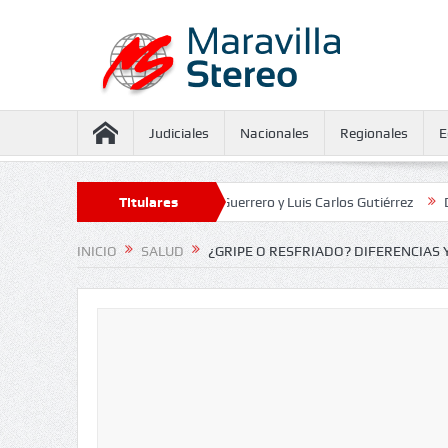
Judiciales
Nacionales
Regionales
E
amiento contra Juliana Guerrero y Luis Carlos Gutiérrez
Titulares
Defensoría de
INICIO
SALUD
¿GRIPE O RESFRIADO? DIFERENCIAS