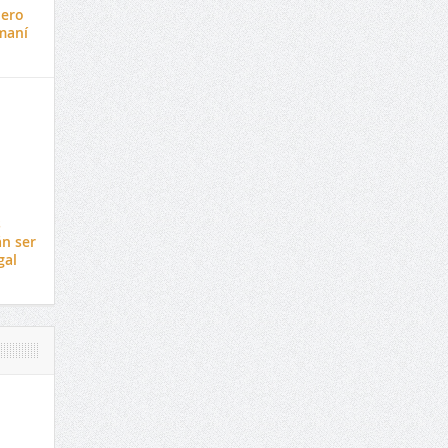
jero
maní
s
n ser
gal