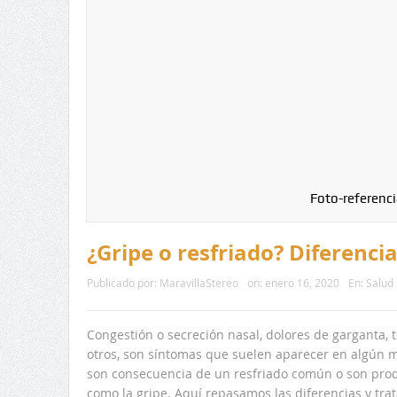
Foto-referenci
¿Gripe o resfriado? Diferenci
Publicado por:
MaravillaStereo
on:
enero 16, 2020
En:
Salud
Congestión o secreción nasal, dolores de garganta, to
otros, son síntomas que suelen aparecer en algún 
son consecuencia de un resfriado común o son prod
como la gripe. Aquí repasamos las diferencias y trat