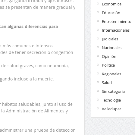
os, garganta irritada y ojos llorosos.
Economica
les se presentan de manera gradual y
Educación
Entretenimiento
can algunas diferencias para
Internacionales
Judiciales
son más comunes e intensos.
Nacionales
ades de tener secreción o congestión
Opinión
Politica
 de salud graves, como neumonía,
Regionales
egando incluso a la muerte.
Salud
Sin categoría
Tecnologia
 hábitos saludables, junto al uso de
Valledupar
la Administración de Alimentos y
 administrar una prueba de detección