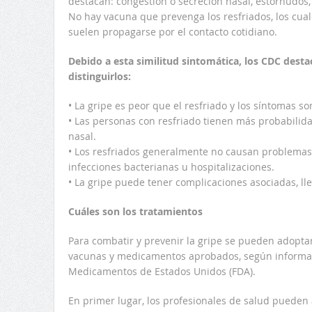
destacan: congestión o secreción nasal, estornudos, t
No hay vacuna que prevenga los resfriados, los cua
suelen propagarse por el contacto cotidiano.
Debido a esta similitud sintomática, los CDC desta
distinguirlos:
• La gripe es peor que el resfriado y los síntomas 
• Las personas con resfriado tienen más probabilid
nasal.
• Los resfriados generalmente no causan problemas
infecciones bacterianas u hospitalizaciones.
• La gripe puede tener complicaciones asociadas, ll
Cuáles son los tratamientos
Para combatir y prevenir la gripe se pueden adoptar
vacunas y medicamentos aprobados, según informa 
Medicamentos de Estados Unidos (FDA).
En primer lugar, los profesionales de salud pueden