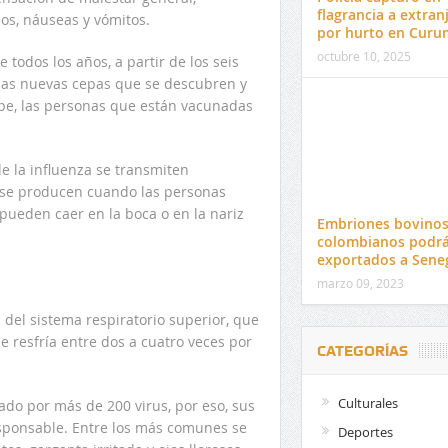
flagrancia a extran
sos, náuseas y vómitos.
por hurto en Curu
octubre 10, 2025
 todos los años, a partir de los seis
 las nuevas cepas que se descubren y
ipe, las personas que están vacunadas
e la influenza se transmiten
 se producen cuando las personas
pueden caer en la boca o en la nariz
Embriones bovino
colombianos podrá
exportados a Sene
marzo 09, 2023
 del sistema respiratorio superior, que
se resfría entre dos a cuatro veces por
CATEGORÍAS
Culturales
sado por más de 200 virus, por eso, sus
sponsable. Entre los más comunes se
Deportes