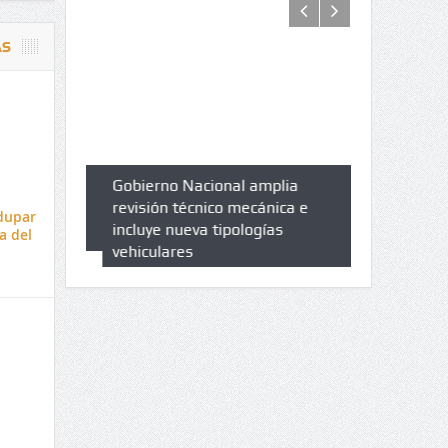
AS
azo de
Gobierno Nacional amplia
Qué es un 
trícula en
revisión técnico mecánica e
cuáles son 
dupar
UPC
incluye nueva tipologías
a del
vehiculares