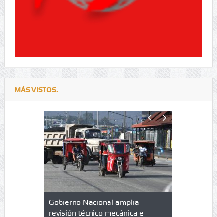
MÁS VISTOS.
lazo de
Gobierno Nacional amplia
Qué es un 
trícula en
revisión técnico mecánica e
cuáles son