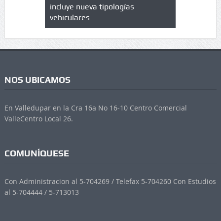
 UPC
incluye nueva tipologías
vehiculares
NOS UBICAMOS
En Valledupar en la Cra 16a No 16-10 Centro Comercial
ValleCentro Local 26.
COMUNÍQUESE
Con Administracion al 5-704269 / Telefax 5-704260 Con Estudios
al 5-704444 / 5-713013