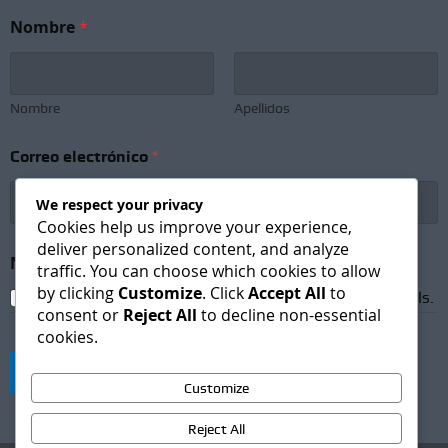
N
Nombre
*
o
m
b
r
e
Nombre
Apellidos
C
o
Correo electrónico
*
r
r
e
We respect your privacy
o
Cookies help us improve your experience,
N
deliver personalized content, and analyze
e
Newsletter Subscription
*
traffic. You can choose which cookies to allow
w
by clicking
Customize
. Click
Accept All
to
s
I agree to receive newsletters and promotional emails.
consent or
Reject All
to decline non-essential
l
cookies.
e
t
Suscribirse
t
Customize
e
r
Reject All