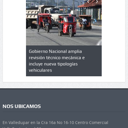
lazo de
Gobierno Nacional amplia
Qué es un 
trícula en
revisión técnico mecánica e
cuáles son
 UPC
incluye nueva tipologías
vehiculares
NOS UBICAMOS
En Valledupar en la Cra 16a No 16-10 Centro Comercial