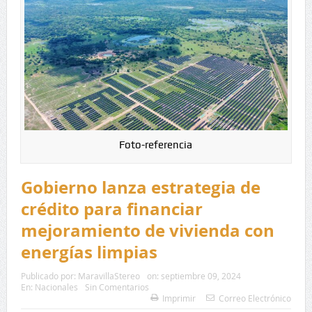
Foto-referencia
Gobierno lanza estrategia de
crédito para financiar
mejoramiento de vivienda con
energías limpias
Publicado por:
MaravillaStereo
on:
septiembre 09, 2024
En:
Nacionales
Sin Comentarios
Imprimir
Correo Electrónico