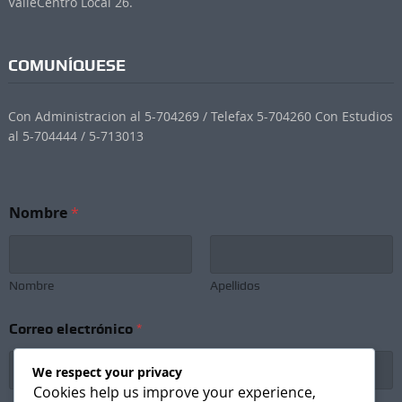
ValleCentro Local 26.
COMUNÍQUESE
Con Administracion al 5-704269 / Telefax 5-704260 Con Estudios
al 5-704444 / 5-713013
e
Nombre
*
l
e
c
t
r
Nombre
Apellidos
ó
n
Correo electrónico
*
i
c
o
We respect your privacy
e
Cookies help us improve your experience,