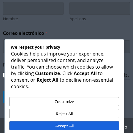
Nombre
Apellidos
S
Correo electrónico
*
u
b
s
We respect your privacy
c
Cookies help us improve your experience,
r
deliver personalized content, and analyze
i
Newsletter Subscription
*
traffic. You can choose which cookies to allow
p
by clicking
Customize
. Click
Accept All
to
t
I agree to receive newsletters and promotional emails.
i
consent or
Reject All
to decline non-essential
o
cookies.
n
C
Suscribirse
o
Customize
r
r
Reject All
e
o
Accept All
Agencia Digital - Desarrollo
N
web