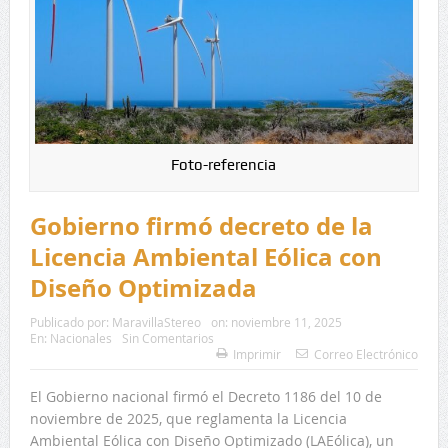
Foto-referencia
Gobierno firmó decreto de la
Licencia Ambiental Eólica con
Diseño Optimizada
Publicado por:
MaravillaStereo
on:
noviembre 11, 2025
En:
Nacionales
Sin Comentarios
Imprimir
Correo Electrónico
El Gobierno nacional firmó el Decreto 1186 del 10 de
noviembre de 2025, que reglamenta la Licencia
Ambiental Eólica con Diseño Optimizado (LAEólica), un