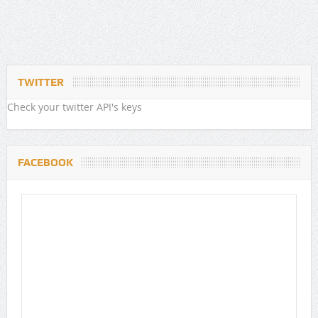
TWITTER
Check your twitter API's keys
FACEBOOK