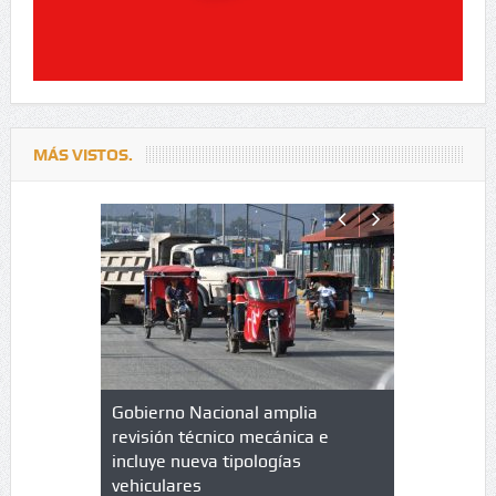
MÁS VISTOS.
lazo de
Gobierno Nacional amplia
Qué es un 
trícula en
revisión técnico mecánica e
cuáles son
 UPC
incluye nueva tipologías
vehiculares