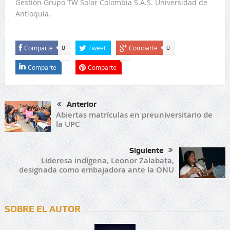
Gestión Grupo TW Solar Colombia S.A.S. Universidad de
Antioquia.
Comparte
Tweet
Comparte
0
0
Comparte
Comparte
Anterior
Abiertas matrículas en preuniversitario de
la UPC
Siguiente
Lideresa indígena, Leonor Zalabata,
designada como embajadora ante la ONU
SOBRE EL AUTOR