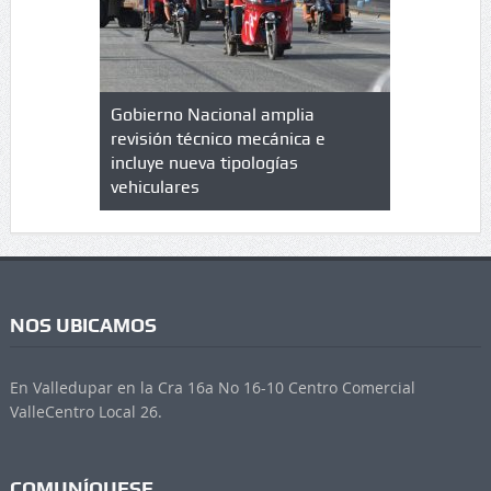
lazo de
Gobierno Nacional amplia
Qué es un 
trícula en
revisión técnico mecánica e
cuáles son
 UPC
incluye nueva tipologías
vehiculares
NOS UBICAMOS
En Valledupar en la Cra 16a No 16-10 Centro Comercial
ValleCentro Local 26.
COMUNÍQUESE