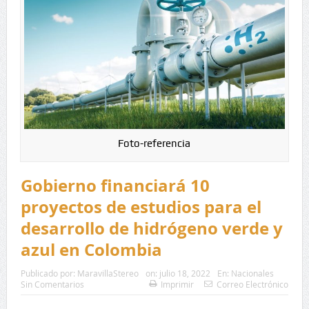
Foto-referencia
Gobierno financiará 10
proyectos de estudios para el
desarrollo de hidrógeno verde y
azul en Colombia
Publicado por:
MaravillaStereo
on:
julio 18, 2022
En:
Nacionales
Sin Comentarios
Imprimir
Correo Electrónico