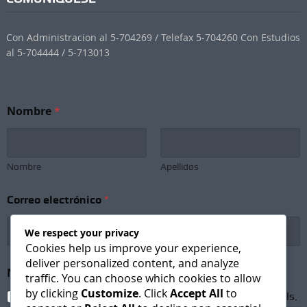
Con Administracion al 5-704269 / Telefax 5-704260 Con Estudios
al 5-704444 / 5-713013
Nombre
*
Nombre
Apellidos
*
Correo electrónico
*
C
o
r
We respect your privacy
r
Cookies help us improve your experience,
e
deliver personalized content, and analyze
o
Newsletter Subscription
*
traffic. You can choose which cookies to allow
N
by clicking
Customize
. Click
Accept All
to
o
I agree to receive newsletters and promotional emails.
m