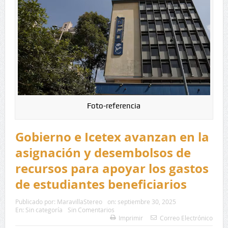
Foto-referencia
Gobierno e Icetex avanzan en la
asignación y desembolsos de
recursos para apoyar los gastos
de estudiantes beneficiarios
Publicado por:
MaravillaStereo
on:
septiembre 30, 2025
En:
Sin categoría
Sin Comentarios
Imprimir
Correo Electrónico