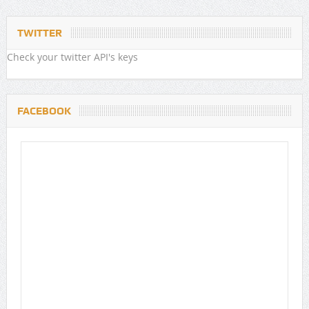
TWITTER
Check your twitter API's keys
FACEBOOK