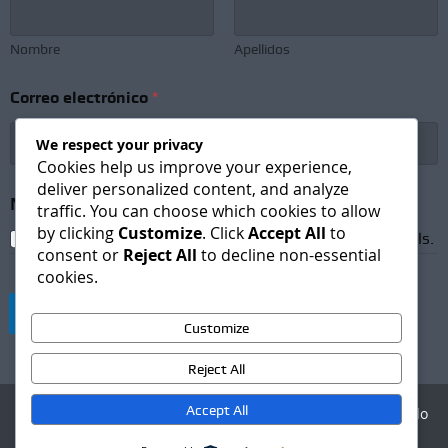
Nombre
Apellidos
Correo electrónico
*
We respect your privacy
Cookies help us improve your experience,
deliver personalized content, and analyze
C
Newsletter Subscription
*
o
traffic. You can choose which cookies to allow
r
by clicking
Customize
. Click
Accept All
to
I agree to receive newsletters and promotional emails.
r
consent or
Reject All
to decline non-essential
e
cookies.
o
N
Suscribirse
e
Customize
w
s
Reject All
l
e
Accept All
Agencia Digital - Desarrollo
t
web
t