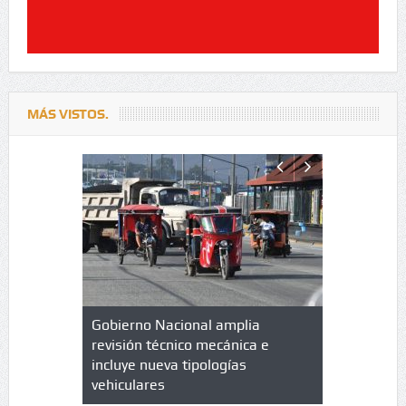
MÁS VISTOS.
lazo de
Gobierno Nacional amplia
Qué es un 
trícula en
revisión técnico mecánica e
cuáles son
 UPC
incluye nueva tipologías
vehiculares